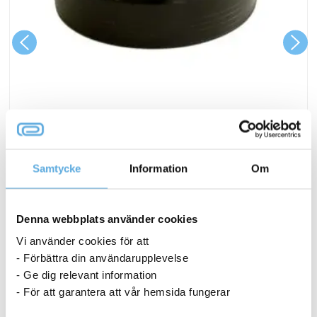
Kuvertfuktare Svampkopp
18,69
kr
Samtycke
Information
Om
Kuvertfuktare
Köp nu
Svampkopp
Denna webbplats använder cookies
mängd
I lager
Vi använder cookies för att
- Förbättra din användarupplevelse
- Ge dig relevant information
ANDRA KÖPTE OCKSÅ
- För att garantera att vår hemsida fungerar