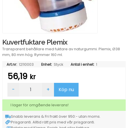
Kuvertfuktare Plemix
Transparent behållare med fuktare av naturgummi. Plemix, Ø38
mm, 80 mm hög. Rymmer 160 ml.
Art.nr:
12110003
Enhet:
Styck
Antal i enhet:
1
56,19
kr
Kuvertfuktare
-
+
Köp nu
Plemix
mängd
I lager för omgående leverans!
Snabb leverans & Fri frakt över 950:- utan moms.
Prisgaranti. Alltid rätt pris med vår prisgaranti.
Betala med Klarna, Swish, kort eller faktura.