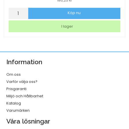
186,25
kr
Lamineringsficka
Köp nu
AO
Matt
I lager
2x125mic
A3
25/fp
mängd
Information
Om oss
Varför välja oss?
Prisgaranti
Miljö och Hållbarhet
Katalog
Varumärken
Våra lösningar