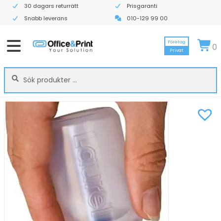
30 dagars returrätt
Prisgaranti
Snabb leverans
010-129 99 00
Företag
0
Privat
Sök
Sök
efter: