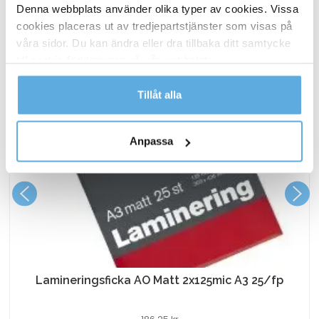
Denna webbplats använder olika typer av cookies. Vissa
cookies placeras ut av tredjepartstjänster som visas på
våra sidor. Du kan ändra eller dra tillbaka ditt samtycke
till cookie-förklaringen på vår webbplats.
Läs mer i vår integritetspolicy om vilka vi är, hur du
Tillåt alla
kontaktar oss och på vilket sätt vi behandlar
personuppgifter.
Anpassa
Lamineringsficka AO Matt 2x125mic A3 25/fp