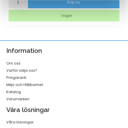
Bordslampa
Köp nu
LED
Securit
I lager
Georgina
Vit
mängd
Information
Om oss
Varför välja oss?
Prisgaranti
Miljö och Hållbarhet
Katalog
Varumärken
Våra lösningar
Våra lösningar