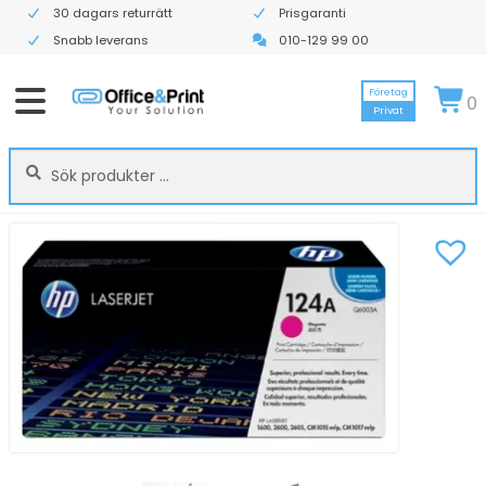
30 dagars returrätt
Prisgaranti
Snabb leverans
010-129 99 00
Företag
0
Privat
Sök
Sök
efter: