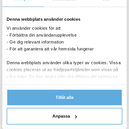
Denna webbplats använder cookies
Vi använder cookies för att
- Förbättra din användarupplevelse
- Ge dig relevant information
- För att garantera att vår hemsida fungerar
Denna webbplats använder olika typer av cookies. Vissa
cookies placeras ut av tredjepartstjänster som visas på
våra sidor. Du kan ändra eller dra tillbaka ditt samtycke
till cookie-förklaringen på vår webbplats.
Bordslampa LED Securit Georgina Vit
Läs mer i vår integritetspolicy om vilka vi är, hur du
Tillåt alla
kontaktar oss och på vilket sätt vi behandlar
personuppgifter.
Anpassa
1 311,25
kr