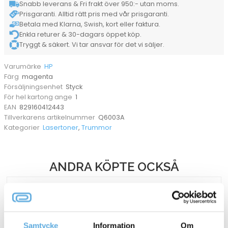
Snabb leverans & Fri frakt över 950:- utan moms.
Prisgaranti. Alltid rätt pris med vår prisgaranti.
Betala med Klarna, Swish, kort eller faktura.
Enkla returer & 30-dagars öppet köp.
Tryggt & säkert. Vi tar ansvar för det vi säljer.
HP
Varumärke
magenta
Färg
Styck
Försäljningsenhet
1
För hel kartong ange
829160412443
EAN
Q6003A
Tillverkarens artikelnummer
Lasertoner
,
Trummor
Kategorier
ANDRA KÖPTE OCKSÅ
Samtycke
Information
Om