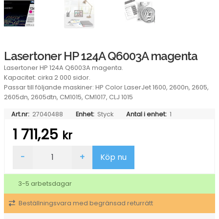
Lasertoner HP 124A Q6003A magenta
Lasertoner HP 124A Q6003A magenta.
Kapacitet: cirka 2 000 sidor.
Passar till följande maskiner: HP Color LaserJet 1600, 2600n, 2605,
2605dn, 2605dtn, CM1015, CM1017, CLJ 1015
Art.nr:
27040488
Enhet:
Styck
Antal i enhet:
1
1 711,25
kr
Lasertoner
-
+
Köp nu
HP
124A
Q6003A
3-5 arbetsdagar
magenta
mängd
Beställningsvara med begränsad returrätt