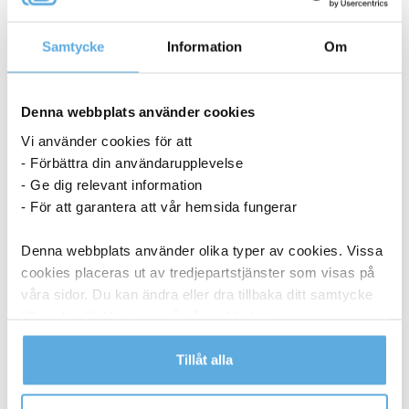
ANDRA KÖPTE OCKSÅ
Samtycke
Information
Om
Denna webbplats använder cookies
Vi använder cookies för att
- Förbättra din användarupplevelse
- Ge dig relevant information
- För att garantera att vår hemsida fungerar
Denna webbplats använder olika typer av cookies. Vissa
cookies placeras ut av tredjepartstjänster som visas på
våra sidor. Du kan ändra eller dra tillbaka ditt samtycke
till cookie-förklaringen på vår webbplats.
Läs mer i vår integritetspolicy om vilka vi är, hur du
Tillåt alla
kontaktar oss och på vilket sätt vi behandlar
personuppgifter.