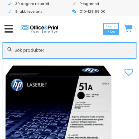
30 dagars returrätt
Prisgaranti
Snabb leverans
010-129 99 00
Företag
0
Privat
Sök
Sök
efter: