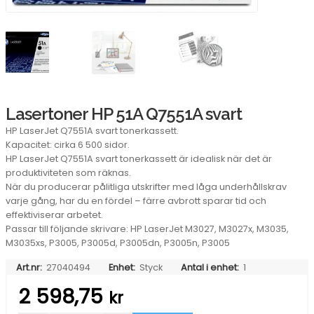
Lasertoner HP 51A Q7551A svart
HP LaserJet Q7551A svart tonerkassett.
Kapacitet: cirka 6 500 sidor.
HP LaserJet Q7551A svart tonerkassett är idealisk när det är
produktiviteten som räknas.
När du producerar pålitliga utskrifter med låga underhållskrav
varje gång, har du en fördel – färre avbrott sparar tid och
effektiviserar arbetet.
Passar till följande skrivare: HP LaserJet M3027, M3027x, M3035,
M3035xs, P3005, P3005d, P3005dn, P3005n, P3005
Art.nr:
27040494
Enhet:
Styck
Antal i enhet:
1
2 598,75
kr