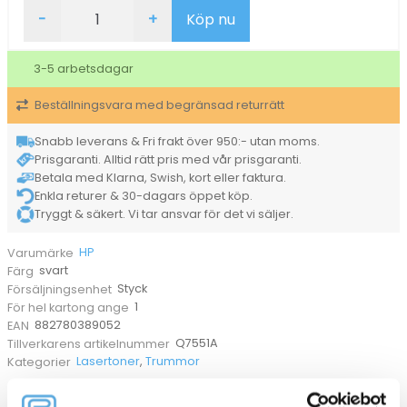
Lasertoner
-
+
Köp nu
HP
51A
Q7551A
3-5 arbetsdagar
svart
mängd
Beställningsvara med begränsad returrätt
Snabb leverans & Fri frakt över 950:- utan moms.
Prisgaranti. Alltid rätt pris med vår prisgaranti.
Betala med Klarna, Swish, kort eller faktura.
Enkla returer & 30-dagars öppet köp.
Tryggt & säkert. Vi tar ansvar för det vi säljer.
HP
Varumärke
svart
Färg
Styck
Försäljningsenhet
1
För hel kartong ange
882780389052
EAN
Q7551A
Tillverkarens artikelnummer
Lasertoner
,
Trummor
Kategorier