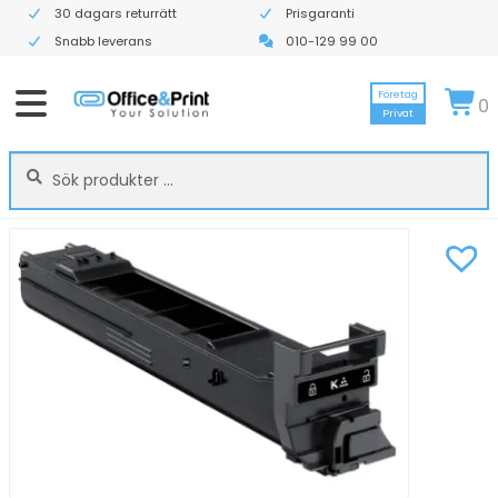
30 dagars returrätt
Prisgaranti
Snabb leverans
010-129 99 00
Företag
0
Privat
Sök
Sök
efter: