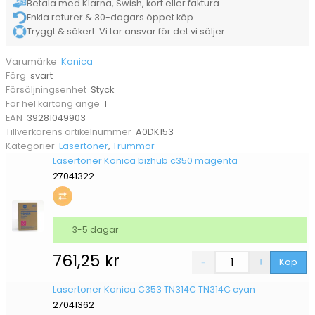
Betala med Klarna, Swish, kort eller faktura.
Enkla returer & 30-dagars öppet köp.
Tryggt & säkert. Vi tar ansvar för det vi säljer.
Konica
Varumärke
svart
Färg
Styck
Försäljningsenhet
1
För hel kartong ange
39281049903
EAN
A0DK153
Tillverkarens artikelnummer
Lasertoner
,
Trummor
Kategorier
Lasertoner Konica bizhub c350 magenta
27041322
3-5 dagar
761,25
kr
Köp
Lasertoner Konica C353 TN314C TN314C cyan
27041362