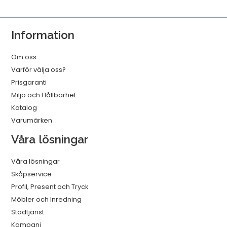
USB-
C
Information
2.0
Vit
Om oss
1m
Varför välja oss?
mängd
Prisgaranti
Miljö och Hållbarhet
Katalog
Varumärken
Våra lösningar
Våra lösningar
Skåpservice
Profil, Present och Tryck
Möbler och Inredning
Städtjänst
Kampanj