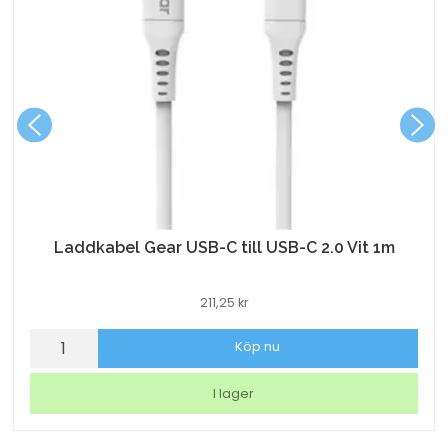
Laddkabel Gear USB-C till USB-C 2.0 Vit 1m
211,25
kr
Laddkabel
Köp nu
Gear
USB-
I lager
C
till