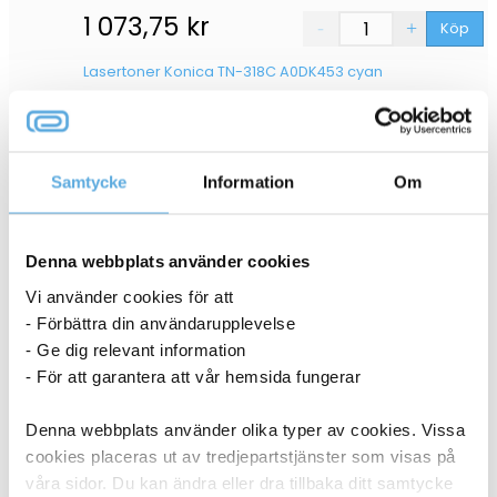
1 073,75
kr
Köp
Lasertoner Konica TN-318C A0DK453 cyan
27041367
3-5 dagar
Samtycke
Information
Om
1 123,75
kr
Köp
Denna webbplats använder cookies
Lasertoner Minolta-QMS Magicolor 2200/2210 1710471-
003 magenta
Vi använder cookies för att
27041277
- Förbättra din användarupplevelse
- Ge dig relevant information
- För att garantera att vår hemsida fungerar
6-8 dagar
Denna webbplats använder olika typer av cookies. Vissa
2 973,75
kr
Köp
cookies placeras ut av tredjepartstjänster som visas på
våra sidor. Du kan ändra eller dra tillbaka ditt samtycke
Lasertoner Minolta-QMS Magicolor 2200/2210 1710471-