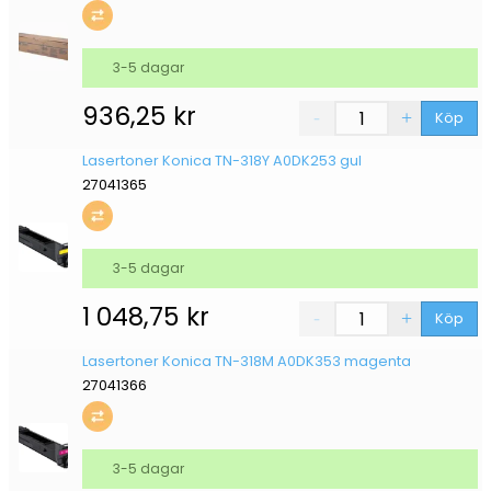
3-5 dagar
936,25
kr
Köp
Lasertoner Konica TN-318Y A0DK253 gul
27041365
3-5 dagar
1 048,75
kr
Köp
Lasertoner Konica TN-318M A0DK353 magenta
27041366
3-5 dagar