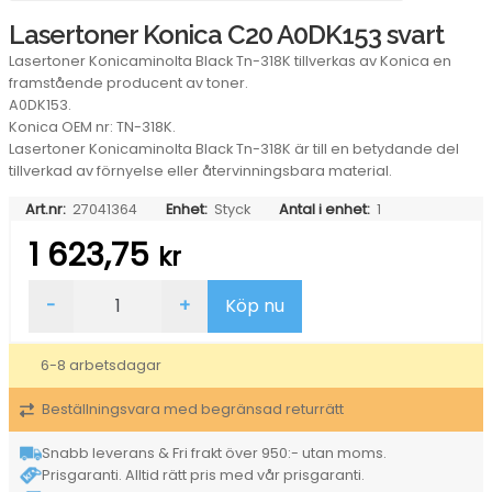
Lasertoner Konica C20 A0DK153 svart
Lasertoner Konicaminolta Black Tn-318K tillverkas av Konica en
framstående producent av toner.
A0DK153.
Konica OEM nr: TN-318K.
Lasertoner Konicaminolta Black Tn-318K är till en betydande del
tillverkad av förnyelse eller återvinningsbara material.
Art.nr:
27041364
Enhet:
Styck
Antal i enhet:
1
1 623,75
kr
Lasertoner
-
+
Köp nu
Konica
C20
A0DK153
6-8 arbetsdagar
svart
mängd
Beställningsvara med begränsad returrätt
Snabb leverans & Fri frakt över 950:- utan moms.
Prisgaranti. Alltid rätt pris med vår prisgaranti.