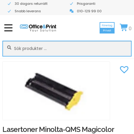
30 dagars returrätt
Prisgaranti
Snabb leverans
010-129 99 00
Företag
0
Privat
Sök
Sök
efter:
Lasertoner Minolta-QMS Magicolor