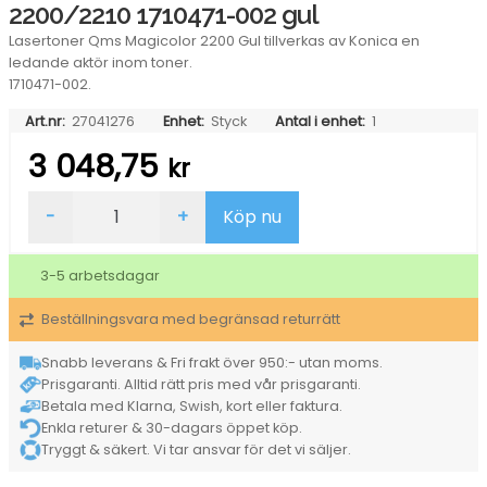
2200/2210 1710471-002 gul
Lasertoner Qms Magicolor 2200 Gul tillverkas av Konica en
ledande aktör inom toner.
1710471-002.
Art.nr:
27041276
Enhet:
Styck
Antal i enhet:
1
3 048,75
kr
Lasertoner
-
+
Köp nu
Minolta-
QMS
Magicolor
3-5 arbetsdagar
2200/2210
1710471-
Beställningsvara med begränsad returrätt
002
gul
mängd
Snabb leverans & Fri frakt över 950:- utan moms.
Prisgaranti. Alltid rätt pris med vår prisgaranti.
Betala med Klarna, Swish, kort eller faktura.
Enkla returer & 30-dagars öppet köp.
Tryggt & säkert. Vi tar ansvar för det vi säljer.