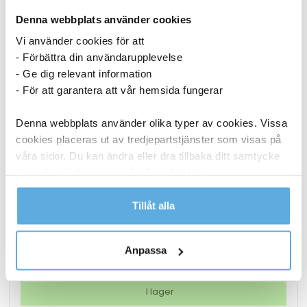
Denna webbplats använder cookies
Vi använder cookies för att
- Förbättra din användarupplevelse
- Ge dig relevant information
- För att garantera att vår hemsida fungerar
Denna webbplats använder olika typer av cookies. Vissa
cookies placeras ut av tredjepartstjänster som visas på
våra sidor. Du kan ändra eller dra tillbaka ditt samtycke
till cookie-förklaringen på vår webbplats.
Lamineringsficka AO Matt 2x125mic A3 25/fp
Läs mer i vår integritetspolicy om vilka vi är, hur du
Tillåt alla
kontaktar oss och på vilket sätt vi behandlar
186,25
kr
personuppgifter.
Anpassa
Lamineringsficka
Köp nu
AO
Matt
I lager
2x125mic