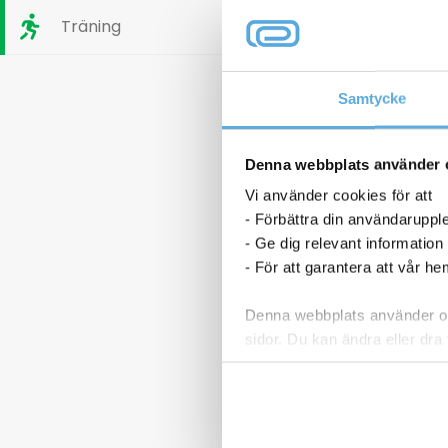
Träning
Samtycke
Denna webbplats använder 
CLI-551 XL
Bläckpatron Canon CLI-551 XL
Vi använder cookies för att
art
6444B001 cyan
- Förbättra din användaruppl
261,25
kr
Lasertoner B
- Ge dig relevant information
TN242
- För att garantera att vår h
1 3
Bläckpatron
Lasertoner
Denna webbplats använder oli
p nu
Köp nu
Canon
Brother
sidor. Du kan ändra eller dra 
CLI-
3000sid
I lager
I
551
TN2420
Läs mer i vår integritetspolic
XL
svart
6444B001
mängd