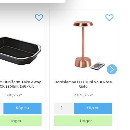
Svart
mängd
rm Duniform Take Away
Bordslampa LED Duni Nour Rose
CK 1100ml 246/krt
Gold
1 636,25
kr
2 673,75
kr
orm
Bordslampa
Sk
Köp nu
Köp nu
rm
LED
Ma
Duni
Na
I lager
I lager
Nour
Vi