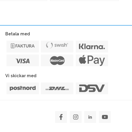
Rose
m
Gold
mängd
t
Betala med
Vi skickar med