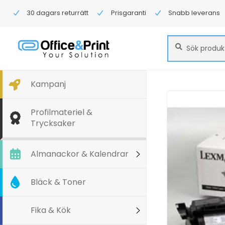
30 dagars returrätt
Prisgaranti
Snabb leverans
Sök
Sök
efter:
Kampanj
Profilmateriel &
Trycksaker
Almanackor & Kalendrar
Bläck & Toner
Fika & Kök