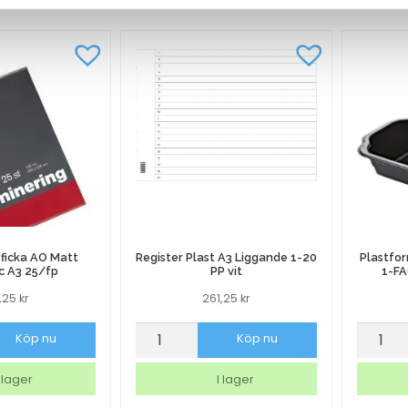
ficka AO Matt
Register Plast A3 Liggande 1-20
Plastfo
c A3 25/fp
PP vit
1-FA
6,25
kr
261,25
kr
ficka
Register
Plastf
Köp nu
Köp nu
Plast
Dunifo
A3
Take
 lager
I lager
Liggande
Away