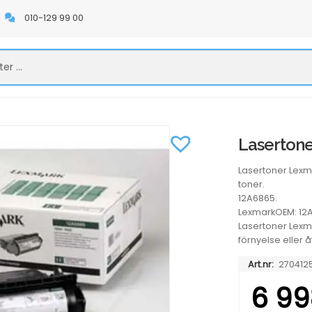
010-129 99 00
Lasertone
Lasertoner Lexm
toner.
12A6865.
LexmarkOEM: 12
Lasertoner Lexma
förnyelse eller 
Art.nr:
270412
6 99