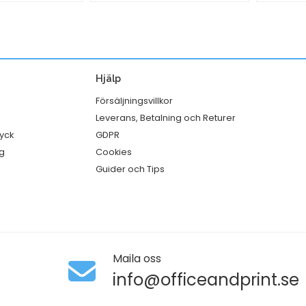
1-
1-
20
FACK
PP
1100ml
vit
246/kr
Hjälp
mängd
mängd
Försäljningsvillkor
Leverans, Betalning och Returer
ryck
GDPR
g
Cookies
Guider och Tips
Maila oss
info@officeandprint.se