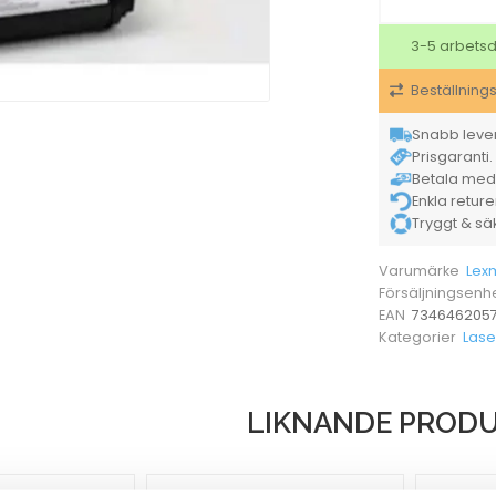
3-5 arbets
Beställning
Snabb lever
Prisgaranti. 
Betala med K
Enkla retur
Tryggt & säke
Lex
Varumärke
Försäljningsenh
734646205
EAN
Lase
Kategorier
LIKNANDE PROD