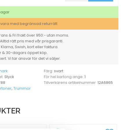
30000sid
12A6865
svart
dagar
mängd
svara med begränsad returrätt
ans & Fri frakt över 950:- utan moms.
Alltid rätt pris med vår prisgaranti.
larna, Swish, kort eller faktura.
er & 30-dagars öppet köp.
rt. Vi tar ansvar för det vi säljer.
mark
svart
Färg
Styck
1
et
För hel kartong ange
788
12A6865
Tillverkarens artikelnummer
rtoner
,
Trummor
UKTER