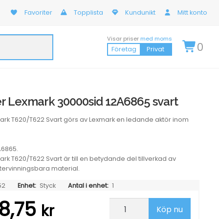
Favoriter
Topplista
Kundunikt
Mitt konto
Visar priser
med moms
0
Företag
Privat
r Lexmark 30000sid 12A6865 svart
ark T620/T622 Svart görs av Lexmark en ledande aktör inom
A6865.
rk T620/T622 Svart är till en betydande del tillverkad av
återvinningsbara material.
52
Enhet:
Styck
Antal i enhet:
1
8,75
Lasertoner
kr
Köp nu
Lexmark