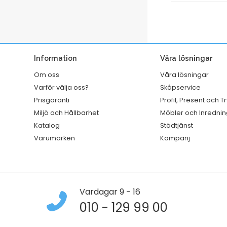
1000st/krt
A3
mängd
25/fp
mängd
Information
Våra lösningar
Om oss
Våra lösningar
Varför välja oss?
Skåpservice
Prisgaranti
Profil, Present och T
Miljö och Hållbarhet
Möbler och Inrednin
Katalog
Städtjänst
Varumärken
Kampanj
Vardagar 9 - 16
010 - 129 99 00