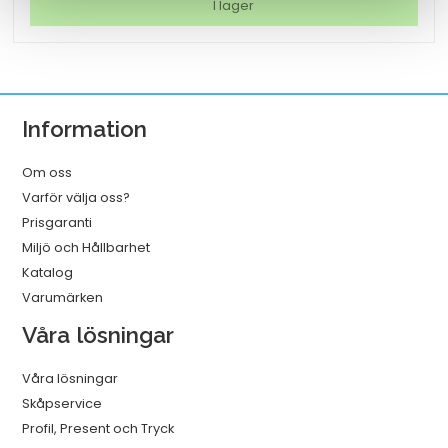
USB-
I lager
C
till
USB-
C
Information
2.0
Vit
Om oss
1m
Varför välja oss?
mängd
Prisgaranti
Miljö och Hållbarhet
Katalog
Varumärken
Våra lösningar
Våra lösningar
Skåpservice
Profil, Present och Tryck