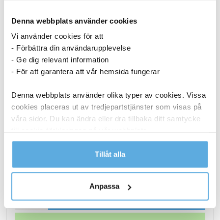
Denna webbplats använder cookies
Vi använder cookies för att
- Förbättra din användarupplevelse
- Ge dig relevant information
- För att garantera att vår hemsida fungerar
Denna webbplats använder olika typer av cookies. Vissa
cookies placeras ut av tredjepartstjänster som visas på
våra sidor. Du kan ändra eller dra tillbaka ditt samtycke
till cookie-förklaringen på vår webbplats.
Laddkabel Gear USB-C till USB-C 2.0 Vit 1m
Läs mer i vår integritetspolicy om vilka vi är, hur du
Tillåt alla
kontaktar oss och på vilket sätt vi behandlar
personuppgifter.
211,25
kr
Anpassa
Laddkabel
Köp nu
Gear