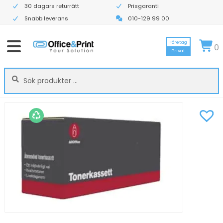
30 dagars returrätt
Prisgaranti
Snabb leverans
010-129 99 00
Företag
0
Privat
Sök
Sök
efter: