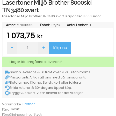
Lasertoner Miljö Brother 8000sid
TN3480 svart
Lasertoner Miljö Brother TN3480 svart. Kapacitet 8 000 sidor.
Art.nr:
27030559
Enhet:
Styck
Antal i enhet:
1
1 073,75
kr
Lasertoner
-
+
Köp nu
Miljö
Brother
8000sid
I lager för omgående leverans!
TN3480
svart
Snabb leverans & Fri frakt över 950:- utan moms.
mängd
Prisgaranti. Alltid rätt pris med vår prisgaranti.
Betala med Klarna, Swish, kort eller faktura.
Enkla returer & 30-dagars öppet köp.
Tryggt & säkert. Vi tar ansvar för det vi säljer.
Brother
Varumärke
svart
Färg
Styck
Försäljningsenhet