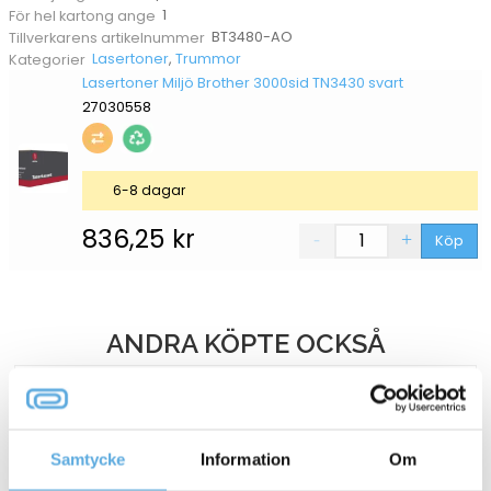
1
För hel kartong ange
BT3480-AO
Tillverkarens artikelnummer
Lasertoner
,
Trummor
Kategorier
Lasertoner Miljö Brother 3000sid TN3430 svart
27030558
6-8 dagar
836,25
kr
Köp
ANDRA KÖPTE OCKSÅ
Samtycke
Information
Om