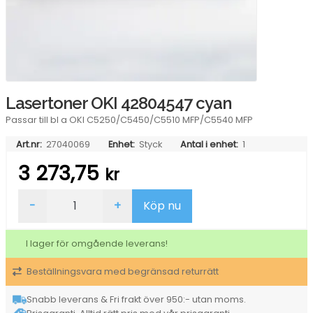
Lasertoner OKI 42804547 cyan
Passar till bl a OKI C5250/C5450/C5510 MFP/C5540 MFP
Art.nr:
27040069
Enhet:
Styck
Antal i enhet:
1
3 273,75
kr
Lasertoner
-
+
Köp nu
OKI
42804547
cyan
I lager för omgående leverans!
mängd
Beställningsvara med begränsad returrätt
Snabb leverans & Fri frakt över 950:- utan moms.