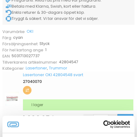
Prisgaranti. Alltid rätt pris med vår prisgaranti.
Betala med Klarna, Swish, kort eller faktura.
Enkla returer & 30-dagars öppet köp.
Tryggt & säkert. Vi tar ansvar för det vi säljer.
OKI
Varumärke
cyan
Färg
Styck
Försäljningsenhet
1
För hel kartong ange
5031713027737
EAN
42804547
Tillverkarens artikelnummer
Lasertoner
,
Trummor
Kategorier
Lasertoner OKI 42804548 svart
27040070
I lager
1 336,25
kr
Köp
Trumma OKI 42126673 svart