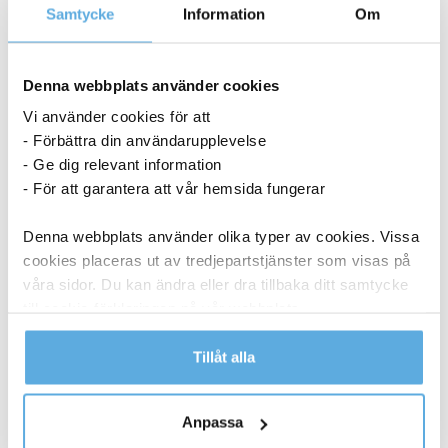
27040062
Samtycke
Information
Om
3-5 dagar
Denna webbplats använder cookies
1 648,75
kr
Vi använder cookies för att
Köp
- Förbättra din användarupplevelse
Lasertoner OKI 42804545 gul
- Ge dig relevant information
27040067
- För att garantera att vår hemsida fungerar
Denna webbplats använder olika typer av cookies. Vissa
cookies placeras ut av tredjepartstjänster som visas på
I lager
våra sidor. Du kan ändra eller dra tillbaka ditt samtycke
3 223,75
kr
Köp
till cookie-förklaringen på vår webbplats.
Lasertoner OKI 42804546 magenta
Läs mer i vår integritetspolicy om vilka vi är, hur du
Tillåt alla
27040068
kontaktar oss och på vilket sätt vi behandlar
personuppgifter.
Anpassa
I lager