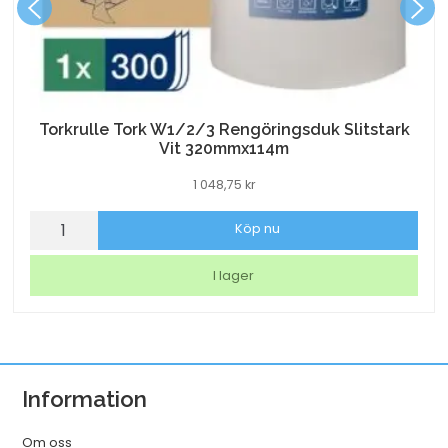
Torkrulle Tork W1/2/3 Rengöringsduk Slitstark
Vit 320mmx114m
1 048,75
kr
Torkrulle
Köp nu
Tork
W1/2/3
I lager
Rengöringsduk
Slitstark
Vit
320mmx114m
Information
mängd
Om oss