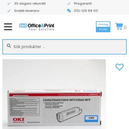
30 dagars returrätt
Prisgaranti
Snabb leverans
010-129 99 00
Företag
0
Privat
Sök
Sök
efter: