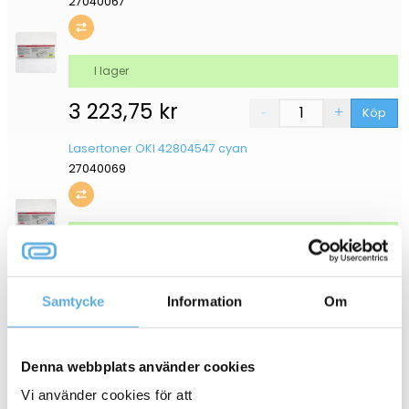
27040067
I lager
3 223,75
kr
Köp
Lasertoner OKI 42804547 cyan
27040069
I lager
3 273,75
kr
Köp
Samtycke
Information
Om
Lasertoner OKI 42804546 magenta
27040068
Denna webbplats använder cookies
Vi använder cookies för att
I lager