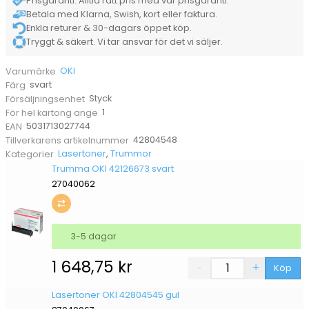
Prisgaranti. Alltid rätt pris med vår prisgaranti.
Betala med Klarna, Swish, kort eller faktura.
Enkla returer & 30-dagars öppet köp.
Tryggt & säkert. Vi tar ansvar för det vi säljer.
OKI
Varumärke
svart
Färg
Styck
Försäljningsenhet
1
För hel kartong ange
5031713027744
EAN
42804548
Tillverkarens artikelnummer
Lasertoner
,
Trummor
Kategorier
Trumma OKI 42126673 svart
27040062
3-5 dagar
1 648,75
kr
Köp
Lasertoner OKI 42804545 gul