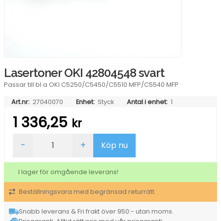
Lasertoner OKI 42804548 svart
Passar till bl a OKI C5250/C5450/C5510 MFP/C5540 MFP
Art.nr:
27040070
Enhet:
Styck
Antal i enhet:
1
1 336,25
kr
Lasertoner
-
+
Köp nu
OKI
42804548
svart
I lager för omgående leverans!
mängd
Beställningsvara med begränsad returrätt
Snabb leverans & Fri frakt över 950:- utan moms.