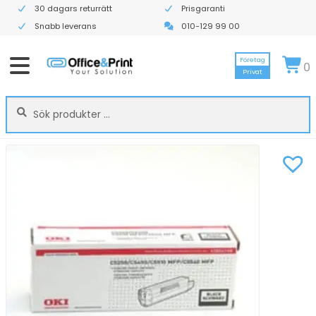
30 dagars returrätt
Prisgaranti
Snabb leverans
010-129 99 00
Företag
0
Privat
Sök
Sök
efter: