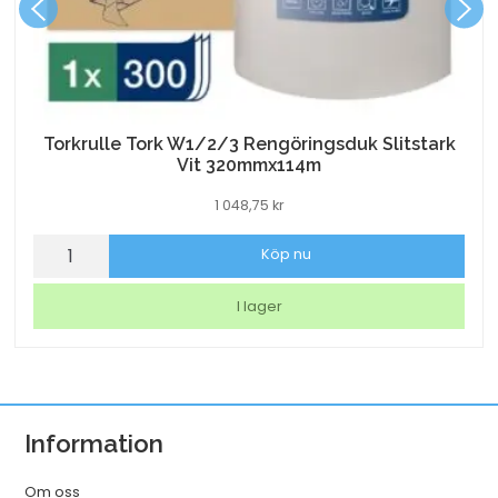
Torkrulle Tork W1/2/3 Rengöringsduk Slitstark
Vit 320mmx114m
1 048,75
kr
Torkrulle
Köp nu
Tork
W1/2/3
I lager
Rengöringsduk
Slitstark
Vit
320mmx114m
Information
mängd
Om oss