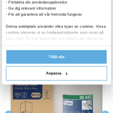
- Förbättra din användarupplevelse
- Ge dig relevant information
3 411,25
kr
Köp
- För att garantera att vår hemsida fungerar
Denna webbplats använder olika typer av cookies. Vissa
cookies placeras ut av tredjepartstjänster som visas på
ANDRA KÖPTE OCKSÅ
våra sidor. Du kan ändra eller dra tillbaka ditt samtycke
till cookie-förklaringen på vår webbplats.
Läs mer i vår integritetspolicy om vilka vi är, hur du
Tillåt alla
kontaktar oss och på vilket sätt vi behandlar
personuppgifter.
Anpassa