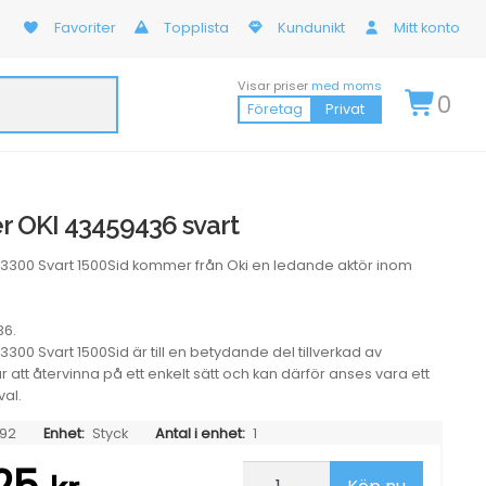
Favoriter
Topplista
Kundunikt
Mitt konto
Visar priser
med moms
0
Företag
Privat
r OKI 43459436 svart
C3300 Svart 1500Sid kommer från Oki en ledande aktör inom
36.
3300 Svart 1500Sid är till en betydande del tillverkad av
 att återvinna på ett enkelt sätt och kan därför anses vara ett
val.
92
Enhet:
Styck
Antal i enhet:
1
Lasertoner