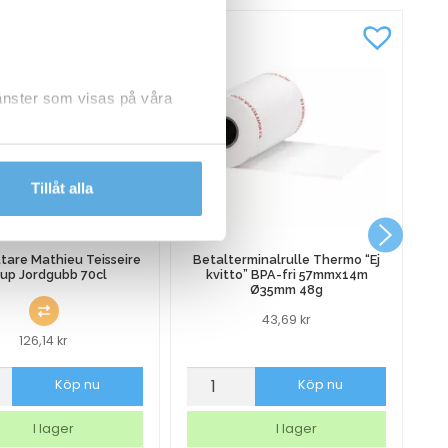
jänster som visas på våra
dlar personuppgifter.
Tillåt alla
tare Mathieu Teisseire
Betalterminalrulle Thermo “Ej
rup Jordgubb 70cl
kvitto” BPA-fri 57mmx14m
Ø35mm 48g
43,69
kr
126,14
kr
ttare
Betalterminalrulle
We
Köp nu
Köp nu
u
Thermo
02
re
"Ej
14
I lager
I lager