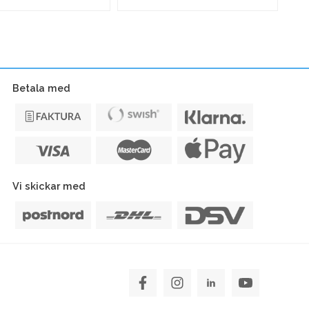
kvitto"
B
ubb
BPA-
2
fri
m
57mmx14m
Ø35mm
Betala med
48g
mängd
Vi skickar med