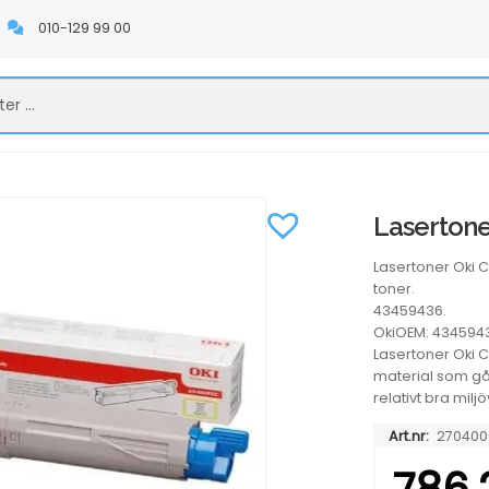
010-129 99 00
Lasertone
Lasertoner Oki 
toner.
43459436.
OkiOEM: 434594
Lasertoner Oki C
material som går
relativt bra miljö
Art.nr:
270400