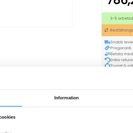
786
3-5 arbets
Beställning
Snabb lever
Prisgaranti. 
Betala med K
Enkla retur
Tryggt & säke
OKI
Varumärke
Försäljningsenh
5031713040
EAN
Information
Lase
Kategorier
cookies
ANDRA KÖPTE O