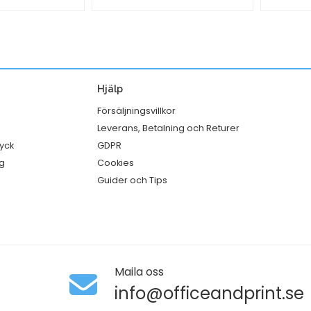
4
Syrup
vit
Jordg
250x110x280
70cl
mm
mängd
mängd
Hjälp
Försäljningsvillkor
Leverans, Betalning och Returer
ryck
GDPR
g
Cookies
Guider och Tips
Maila oss
info@officeandprint.se