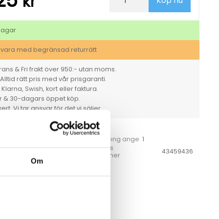
,25
kr
Köp nu
OKI
43459436
svart
mängd
dagar
svara med begränsad returrätt
ans & Fri frakt över 950:- utan moms.
Alltid rätt pris med vår prisgaranti.
larna, Swish, kort eller faktura.
er & 30-dagars öppet köp.
rt. Vi tar ansvar för det vi säljer.
svart
Färg
Styck
1
et
För hel kartong ange
Tillverkarens
675
43459436
artikelnummer
Om
rtoner
,
Trummor
CKSÅ