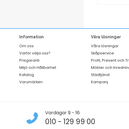
PP
Georgina
grön
Vit
A4
mängd
mängd
Information
Våra lösningar
Om oss
Våra lösningar
Varför välja oss?
Skåpservice
Prisgaranti
Profil, Present och T
Miljö och Hållbarhet
Möbler och Inrednin
Katalog
Städtjänst
Varumärken
Kampanj
Vardagar 9 - 16
010 - 129 99 00