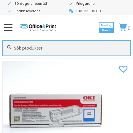
30 dagars returrätt
Prisgaranti
Snabb leverans
010-129 99 00
Företag
0
Privat
Sök
Sök
efter: