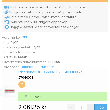
Snabb leverans & Fri frakt över 950:- utan moms.
Prisgaranti. Alltid rätt pris med vår prisgaranti.
Betala med Klarna, Swish, kort eller faktura.
Enkla returer & 30-dagars öppet köp.
Tryggt & säkert. Vi tar ansvar för det vi säljer.
OKI
Varumärke
cyan
Färg
Styck
Försäljningsenhet
1
För hel kartong ange
5031713031413
EAN
43381907
Tillverkarens artikelnummer
Lasertoner
,
Trummor
Kategorier
Lasertoner OKI C5600/C5700 43381905 gul
27040078
3-5 dagar
2 061,25
kr
Köp