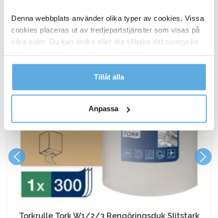
ANDRA KÖPTE OCKSÅ
Denna webbplats använder olika typer av cookies. Vissa
cookies placeras ut av tredjepartstjänster som visas på
våra sidor. Du kan ändra eller dra tillbaka ditt samtycke
till cookie-förklaringen på vår webbplats.
Läs mer i vår integritetspolicy om vilka vi är, hur du
Tillåt alla
kontaktar oss och på vilket sätt vi behandlar
personuppgifter.
Anpassa
Torkrulle Tork W1/2/3 Rengöringsduk Slitstark