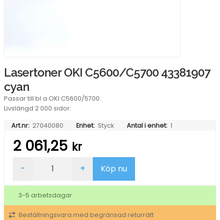
Lasertoner OKI C5600/C5700 43381907
cyan
Passar till bl a OKI C5600/5700.
Livslängd 2 000 sidor.
Art.nr:
27040080
Enhet:
Styck
Antal i enhet:
1
2 061,25
kr
Lasertoner
-
+
Köp nu
OKI
C5600/C5700
43381907
3-5 arbetsdagar
cyan
mängd
Beställningsvara med begränsad returrätt