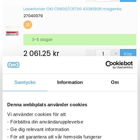
Lasertoner OKI C5600/C5700 43381906 magenta
27040079
3-5 dagar
2 061,25
kr
Köp
Lasertoner OKI C5600/C5700 43324408 svart
27040071
Samtycke
Information
Om
3-5 dagar
Denna webbplats använder cookies
2 248,75
kr
Köp
Vi använder cookies för att
- Förbättra din användarupplevelse
- Ge dig relevant information
- För att garantera att vår hemsida fungerar