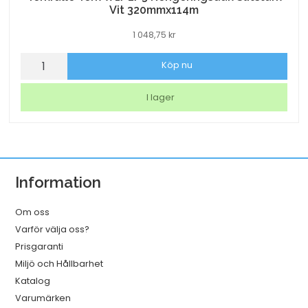
Vit 320mmx114m
1 048,75
kr
Torkrulle
Köp nu
Tork
W1/2/3
I lager
Rengöringsduk
Slitstark
Vit
320mmx114m
Information
mängd
Om oss
Varför välja oss?
Prisgaranti
Miljö och Hållbarhet
Katalog
Varumärken