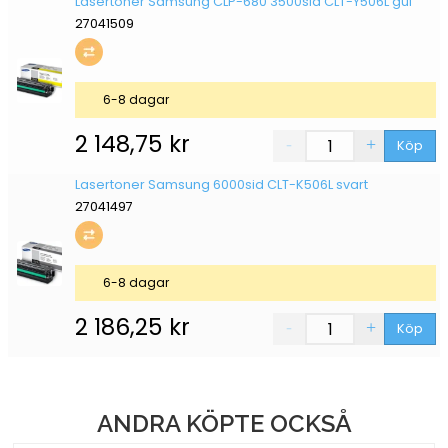
Lasertoner Samsung CLP-680 3500sid CLT-Y506L gul
27041509
6-8 dagar
2 148,75
kr
Köp
Lasertoner Samsung 6000sid CLT-K506L svart
27041497
6-8 dagar
2 186,25
kr
Köp
ANDRA KÖPTE OCKSÅ