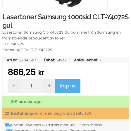
Lasertoner Samsung 1000sid CLT-Y4072S
gul
Lasertoner Samsung Clt-K4072S Gul kommer från Samsung en
framstående producent av toner.
CLT-Y4072S.
SamsungOEM: CLT-Y4072S.
Art.nr:
27041507
Enhet:
Styck
Antal i enhet:
1
886,25
kr
Lasertoner
-
+
Köp nu
Samsung
1000sid
CLT-
3-5 arbetsdagar
Y4072S
gul
Beställningsvara med begränsad returrätt
mängd
Snabb leverans & Fri frakt över 950:- utan moms.
Prisgaranti. Alltid rätt pris med vår prisgaranti.