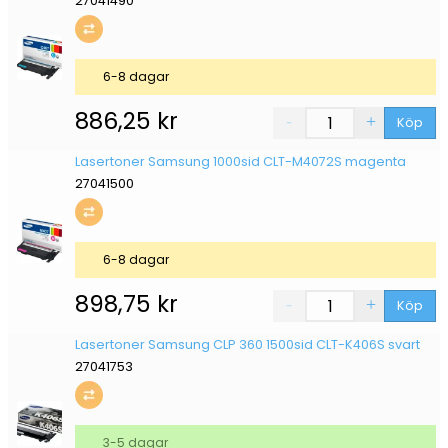
27041490
6-8 dagar
886,25
kr
Köp
Lasertoner Samsung 1000sid CLT-M4072S magenta
27041500
6-8 dagar
898,75
kr
Köp
Lasertoner Samsung CLP 360 1500sid CLT-K406S svart
27041753
3-5 dagar