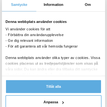
Samtycke
Information
Om
Lasertoner Samsung CLP 620/670 4000sid CLT-C5082L
cyan
27041494
Denna webbplats använder cookies
Vi använder cookies för att
- Förbättra din användarupplevelse
6-8 dagar
- Ge dig relevant information
1 948,75
kr
- För att garantera att vår hemsida fungerar
Köp
Lasertoner Samsung CLP 620/670 4000sid CLT-M5082L
Denna webbplats använder olika typer av cookies. Vissa
magenta
cookies placeras ut av tredjepartstjänster som visas på
27041504
våra sidor. Du kan ändra eller dra tillbaka ditt samtycke
till cookie-förklaringen på vår webbplats.
6-8 dagar
Läs mer i vår integritetspolicy om vilka vi är, hur du
Tillåt alla
1 948,75
kr
kontaktar oss och på vilket sätt vi behandlar
Köp
personuppgifter.
Anpassa
Lasertoner Samsung 4000sid CLT-Y5082L gul