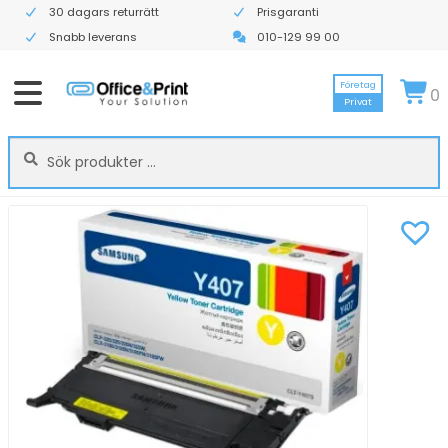
30 dagars returrätt
Prisgaranti
Snabb leverans
010-129 99 00
Företag
0
Privat
Sök
Sök
efter: