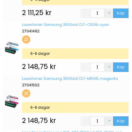
2 111,25
kr
Köp
Lasertoner Samsung 3500sid CLT-C506L cyan
27041492
6-8 dagar
2 148,75
kr
Köp
Lasertoner Samsung 3500sid CLT-M506L magenta
27041502
6-8 dagar
2 148,75
kr
Köp