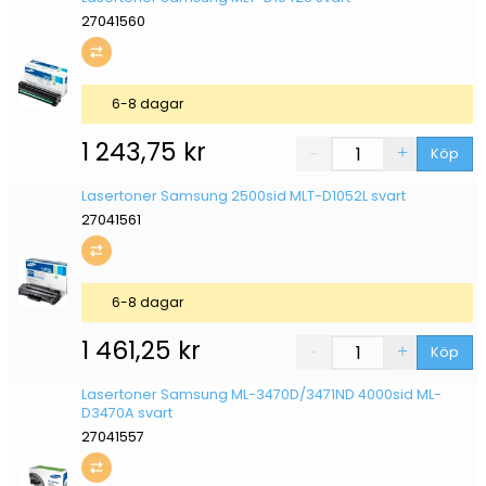
27041560
6-8 dagar
1 243,75
kr
Köp
Lasertoner Samsung 2500sid MLT-D1052L svart
27041561
6-8 dagar
1 461,25
kr
Köp
Lasertoner Samsung ML-3470D/3471ND 4000sid ML-
D3470A svart
27041557