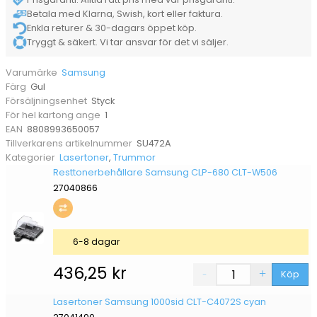
Betala med Klarna, Swish, kort eller faktura.
Enkla returer & 30-dagars öppet köp.
Tryggt & säkert. Vi tar ansvar för det vi säljer.
Samsung
Varumärke
Gul
Färg
Styck
Försäljningsenhet
1
För hel kartong ange
8808993650057
EAN
SU472A
Tillverkarens artikelnummer
Lasertoner
,
Trummor
Kategorier
Resttonerbehållare Samsung CLP-680 CLT-W506
27040866
6-8 dagar
436,25
kr
Köp
Lasertoner Samsung 1000sid CLT-C4072S cyan