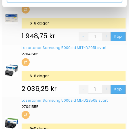
27041511
6-8 dagar
1 948,75
kr
Köp
Lasertoner Samsung 5000sid MLT-D205L svart
27041565
6-8 dagar
2 036,25
kr
Köp
Lasertoner Samsung 5000sid ML-D2850B svart
27041555
9-11 dagar