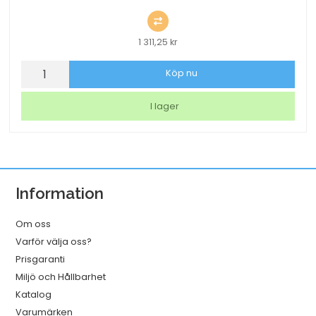
1 311,25
kr
Bordslampa
Köp nu
LED
Securit
I lager
Georgina
Vit
mängd
Information
Om oss
Varför välja oss?
Prisgaranti
Miljö och Hållbarhet
Katalog
Varumärken