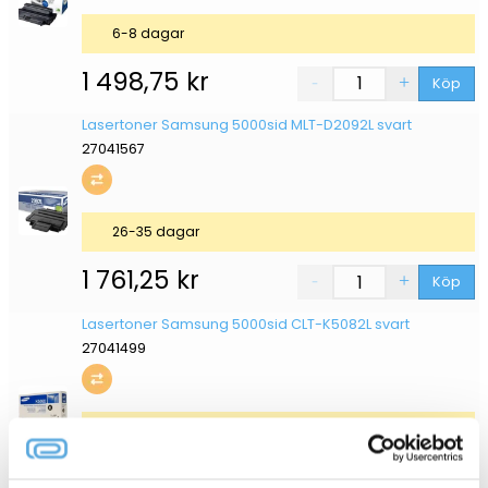
6-8 dagar
1 498,75
kr
Köp
Lasertoner Samsung 5000sid MLT-D2092L svart
27041567
26-35 dagar
1 761,25
kr
Köp
Lasertoner Samsung 5000sid CLT-K5082L svart
27041499
6-8 dagar
1 836,25
kr
Köp