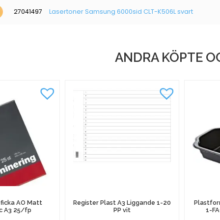
27041497
Lasertoner Samsung 6000sid CLT-K506L svart
ANDRA KÖPTE O
ficka AO Matt
Register Plast A3 Liggande 1-20
Plastfo
c A3 25/fp
PP vit
1-FA