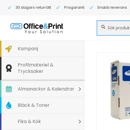
30 dagars returrätt
Prisgaranti
Snabb leverans
Sök
Sök
efter:
Kampanj
Profilmateriel &
Trycksaker
Almanackor & Kalendrar
Bläck & Toner
Fika & Kök