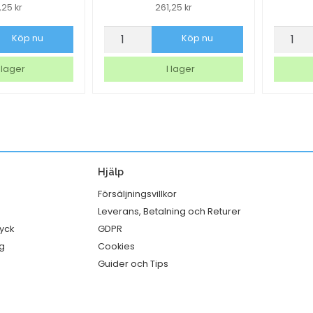
6,25
kr
261,25
kr
ficka
Register
Plastf
Köp nu
Köp nu
Plast
Dunifo
A3
Take
 lager
I lager
Liggande
Away
1-
1-
20
FACK
PP
1100ml
vit
246/kr
Hjälp
mängd
mängd
Försäljningsvillkor
Leverans, Betalning och Returer
ryck
GDPR
g
Cookies
Guider och Tips