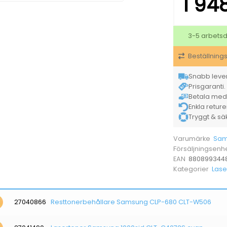
1 94
3-5 arbets
Beställning
Snabb lever
Prisgaranti. 
Betala med K
Enkla retur
Tryggt & säke
Sam
Varumärke
Försäljningsenh
880899344
EAN
Lase
Kategorier
27040866
Resttonerbehållare Samsung CLP-680 CLT-W506