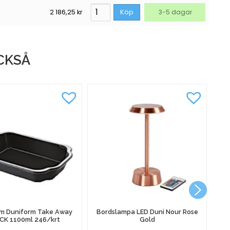
2 186,25
kr
Köp
3-5 dagar
CKSÅ
rm Duniform Take Away
Bordslampa LED Duni Nour Rose
CK 1100ml 246/krt
Gold