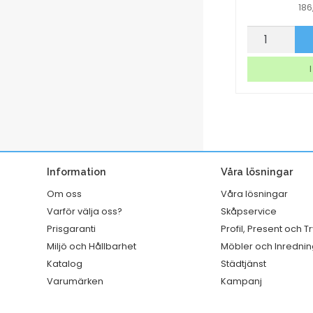
18
Wrappapper
Laminerings
p nu
Köp nu
Greaseproof
AO
Svart
Matt
I lager
I
330x400mm
2x125mic
1000st/krt
A3
mängd
25/fp
mängd
Information
Våra lösningar
Om oss
Våra lösningar
Varför välja oss?
Skåpservice
Prisgaranti
Profil, Present och T
Miljö och Hållbarhet
Möbler och Inrednin
Katalog
Städtjänst
Varumärken
Kampanj