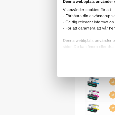
Denna webbplats använder 
Vi använder cookies för att
- Förbättra din användaruppl
- Ge dig relevant information
- För att garantera att vår h
Denna webbplats använder oli
sidor. Du kan ändra eller dra 
Läs mer i vår integritetspolic