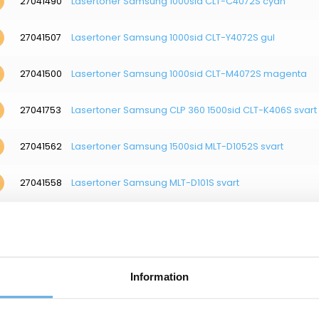
27041490
Lasertoner Samsung 1000sid CLT-C4072S cyan
27041507
Lasertoner Samsung 1000sid CLT-Y4072S gul
27041500
Lasertoner Samsung 1000sid CLT-M4072S magenta
27041753
Lasertoner Samsung CLP 360 1500sid CLT-K406S svart
27041562
Lasertoner Samsung 1500sid MLT-D1052S svart
27041558
Lasertoner Samsung MLT-D101S svart
27041560
Lasertoner Samsung MLT-D1042S svart
27041561
Lasertoner Samsung 2500sid MLT-D1052L svart
Information
27041557
Lasertoner Samsung ML-3470D/3471ND 4000sid ML-D3