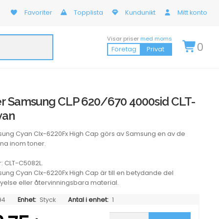
Favoriter
Topplista
Kundunikt
Mitt konto
Visar priser
med moms
0
Företag
Privat
r Samsung CLP 620/670 4000sid CLT-
yan
sung Cyan Clx-6220Fx High Cap görs av Samsung en av de
na inom toner.
: CLT-C5082L.
ung Cyan Clx-6220Fx High Cap är till en betydande del
nyelse eller återvinningsbara material.
94
Enhet:
Styck
Antal i enhet:
1
Lasertoner