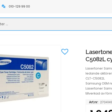
010-129 99 00
Lasertone
C5082L c
Lasertoner Sam
ledande aktörer
CLT-C5082L.
Samsung OEM nr
Lasertoner Sams
tillverkad av för
Art.nr:
270414