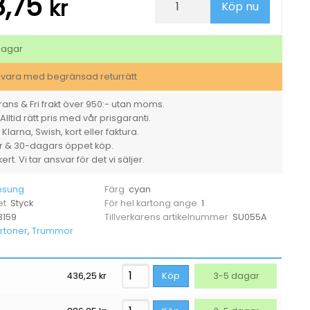
8,75
kr
Köp nu
Samsung
CLP
620/670
4000sid
dagar
CLT-
C5082L
svara med begränsad returrätt
cyan
mängd
ans & Fri frakt över 950:- utan moms.
Alltid rätt pris med vår prisgaranti.
larna, Swish, kort eller faktura.
er & 30-dagars öppet köp.
rt. Vi tar ansvar för det vi säljer.
sung
cyan
Färg
Styck
1
et
För hel kartong ange
8159
SU055A
Tillverkarens artikelnummer
rtoner
,
Trummor
436,25
kr
Köp
3-5 dagar