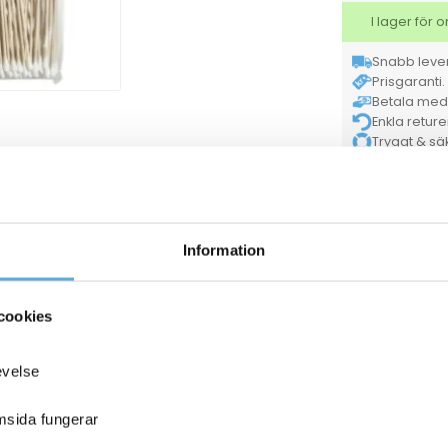
I lager för
Snabb lever
Prisgaranti. 
Betala med K
Enkla retur
Tryggt & säke
Dur
Varumärke
100
Antal i enhet
400554650
EAN
Skä
Kategorier
Information
ANDRA KÖPTE O
cookies
evelse
emsida fungerar