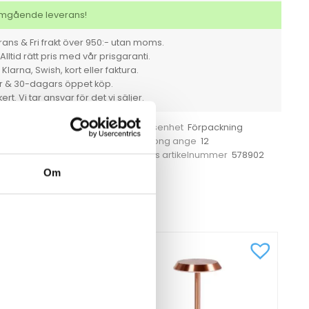
100st/fp
mängd
 omgående leverans!
ans & Fri frakt över 950:- utan moms.
Alltid rätt pris med vår prisgaranti.
larna, Swish, kort eller faktura.
er & 30-dagars öppet köp.
rt. Vi tar ansvar för det vi säljer.
able
Förpackning
Försäljningsenhet
12
För hel kartong ange
3462
578902
Tillverkarens artikelnummer
rmrengöring
Om
CKSÅ