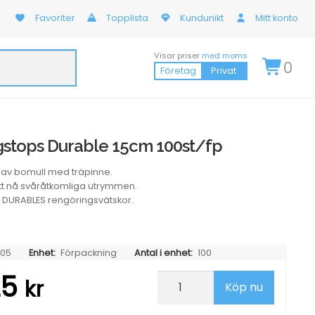
Favoriter
Topplista
Kundunikt
Mitt konto
Visar priser
med moms
0
Företag
Privat
stops Durable 15cm 100st/fp
av bomull med träpinne.
att nå svåråtkomliga utrymmen.
 DURABLES rengöringsvätskor.
05
Enhet:
Förpackning
Antal i enhet:
100
25
Rengöringstops
kr
Köp nu
Durable
15cm