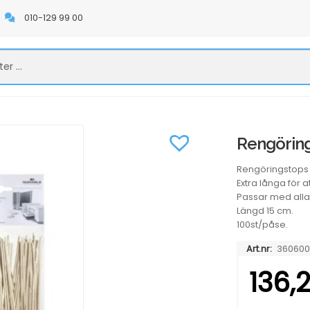
010-129 99 00
Rengöring
Rengöringstops 
Extra långa för 
Passar med alla
Längd 15 cm.
100st/påse.
Art.nr:
360600
136,