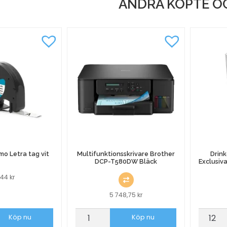
ANDRA KÖPTE O
o Letra tag vit
Multifunktionsskrivare Brother
Drink
DCP-T580DW Bläck
Exclusiv
2,44
kr
5 748,75
kr
Multifunktionsskrivare
Drinkgl
Köp nu
Köp nu
Brother
Bormiol