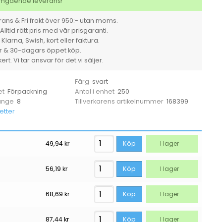
svart
 omgående leverans!
24x24cm
250st/fp
ans & Fri frakt över 950:- utan moms.
mängd
Alltid rätt pris med vår prisgaranti.
larna, Swish, kort eller faktura.
er & 30-dagars öppet köp.
rt. Vi tar ansvar för det vi säljer.
i
svart
Färg
Förpackning
250
et
Antal i enhet
8
168399
 ange
Tillverkarens artikelnummer
etter
49,94
kr
Köp
I lager
56,19
kr
Köp
I lager
68,69
kr
Köp
I lager
87,44
kr
Köp
I lager