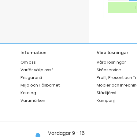
A1
Letra
I lager
I
Premium
tag
Fruktdoft
vit
mängd
mängd
Information
Våra lösningar
Om oss
Våra lösningar
Varför välja oss?
Skåpservice
Prisgaranti
Profil, Present och T
Miljö och Hållbarhet
Möbler och Inrednin
Katalog
Städtjänst
Varumärken
Kampanj
Vardagar 9 - 16