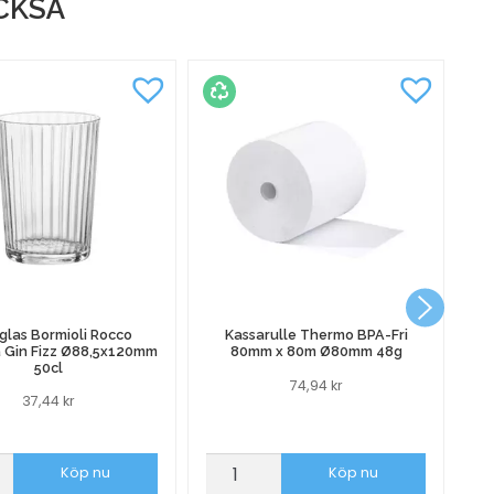
CKSÅ
glas Bormioli Rocco
Kassarulle Thermo BPA-Fri
a Gin Fizz Ø88,5x120mm
80mm x 80m Ø80mm 48g
50cl
74,94
kr
37,44
kr
as
Kassarulle
Al
Köp nu
Köp nu
i
Thermo
3