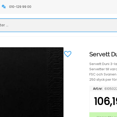
010-129 99 00
Servett D
Servett Duni 3-la
Servetter till va
FSC och Svanen 
250 styck per fö
Art.nr:
610502
106,