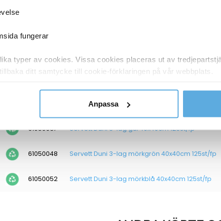
61050051
Servett Duni 3-lag mörkblå 33x33cm 125st/fp
evelse
61050053
Servett Duni 3-lag vinröd 33x33cm 125st/fp
emsida fungerar
61050055
Servett Duni 3-lag vanilj 33x33cm 125st/fp
ka typer av cookies. Vissa cookies placeras ut av tredjepartst
tillbaka ditt samtycke till cookie-förklaringen på vår webbplats.
61050005
Servett Duni 3-lag kiwi 40x40cm 125st/fp
y om vilka vi är, hur du kontaktar oss och på vilket sätt vi behan
61050015
Servett Duni 3-lag granitgrå 40x40cm 125st/fp
Anpassa
61050037
Servett Duni 3-lag gul 40x40cm 125st/fp
61050048
Servett Duni 3-lag mörkgrön 40x40cm 125st/fp
61050052
Servett Duni 3-lag mörkblå 40x40cm 125st/fp