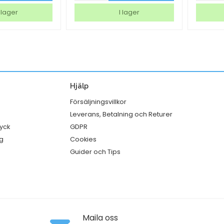
DCP-
Rocco
 lager
I lager
T580DW
Exclusi
Bläck
Gin
mängd
Fizz
Ø88,5
50cl
Hjälp
mängd
Försäljningsvillkor
Leverans, Betalning och Returer
ryck
GDPR
g
Cookies
Guider och Tips
Maila oss