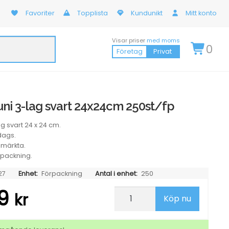
Favoriter
Topplista
Kundunikt
Mitt konto
Visar priser
med moms
0
Företag
Privat
uni 3-lag svart 24x24cm 250st/fp
g svart 24 x 24 cm.
rdags.
märkta.
rpackning.
27
Enhet:
Förpackning
Antal i enhet:
250
19
Servett
kr
Köp nu
Duni
3-
lag