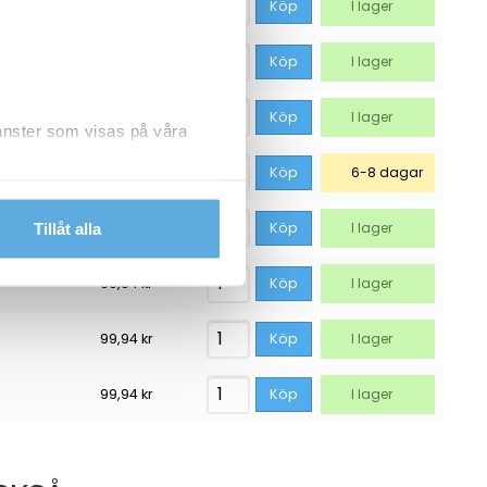
93,69
kr
Köp
I lager
93,69
kr
Köp
I lager
93,69
kr
Köp
I lager
jänster som visas på våra
99,94
kr
Köp
6-8 dagar
dlar personuppgifter.
99,94
kr
Köp
I lager
Tillåt alla
99,94
kr
Köp
I lager
99,94
kr
Köp
I lager
99,94
kr
Köp
I lager