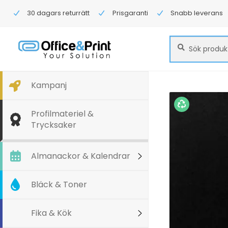
30 dagars returrätt
Prisgaranti
Snabb leverans
Sök
Sök
efter:
Kampanj
Profilmateriel &
Trycksaker
Almanackor & Kalendrar
Bläck & Toner
Fika & Kök