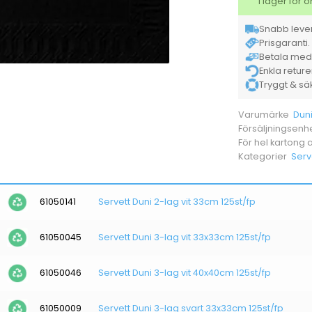
I lager för
Snabb lever
Prisgaranti. 
Betala med K
Enkla retur
Tryggt & säke
Dun
Varumärke
Försäljningsenh
För hel kartong
Serv
Kategorier
61050141
Servett Duni 2-lag vit 33cm 125st/fp
61050045
Servett Duni 3-lag vit 33x33cm 125st/fp
61050046
Servett Duni 3-lag vit 40x40cm 125st/fp
61050009
Servett Duni 3-lag svart 33x33cm 125st/fp