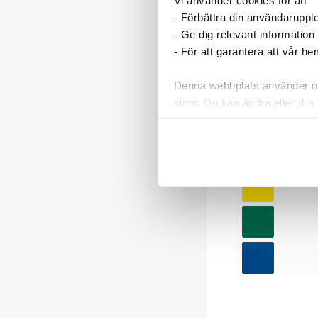
- Förbättra din användaruppl
- Ge dig relevant information
- För att garantera att vår h
Denna webbplats använder oli
sidor. Du kan ändra eller dra 
Läs mer i vår integritetspolic