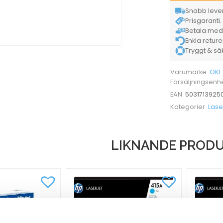
Snabb lever
Prisgaranti. 
Betala med K
Enkla retur
Tryggt & säke
OKI
Varumärke
Försäljningsenh
5031713925
EAN
Lase
Kategorier
LIKNANDE PROD