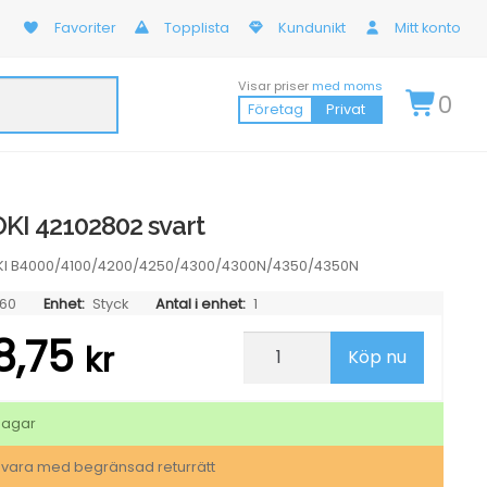
Favoriter
Topplista
Kundunikt
Mitt konto
Visar priser
med moms
0
Företag
Privat
I 42102802 svart
a OKI B4000/4100/4200/4250/4300/4300N/4350/4350N
60
Enhet:
Styck
Antal i enhet:
1
8,75
Trumma
kr
Köp nu
OKI
42102802
svart
mängd
dagar
svara med begränsad returrätt