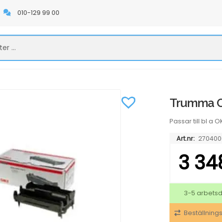
010-129 99 00
Trumma OK
Passar till bl 
Art.nr:
270400
3 34
3-5 arbets
Beställning