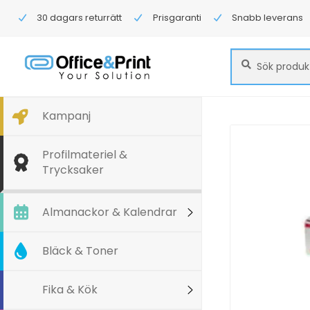
30 dagars returrätt
Prisgaranti
Snabb leverans
Sök
Sök
efter:
Kampanj
Profilmateriel &
Trycksaker
Almanackor & Kalendrar
Bläck & Toner
Fika & Kök