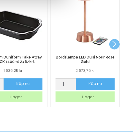
rm Duniform Take Away
Bordslampa LED Duni Nour Rose
CK 1100ml 246/krt
Gold
1 636,25
kr
2 673,75
kr
orm
Bordslampa
Sk
Köp nu
Köp nu
rm
LED
Ma
Duni
Na
I lager
I lager
Nour
Vi
Rose
m
Gold
mängd