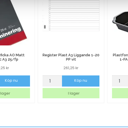
ficka AO Matt
Register Plast A3 Liggande 1-20
Plastfo
c A3 25/fp
PP vit
1-FA
6,25
kr
261,25
kr
ficka
Register
Plastf
Köp nu
Köp nu
Plast
Dunifo
A3
Take
 lager
I lager
Liggande
Away
1-
1-
20
FACK
PP
1100ml