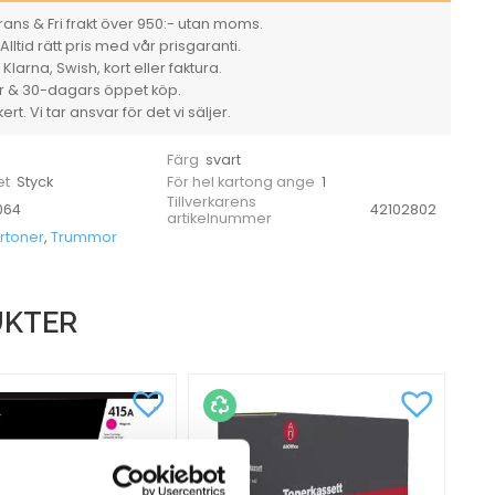
ans & Fri frakt över 950:- utan moms.
Alltid rätt pris med vår prisgaranti.
larna, Swish, kort eller faktura.
er & 30-dagars öppet köp.
rt. Vi tar ansvar för det vi säljer.
svart
Färg
Styck
1
et
För hel kartong ange
Tillverkarens
064
42102802
artikelnummer
rtoner
,
Trummor
UKTER