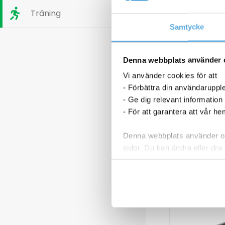
Träning
Samtycke
n CLI-36
Bläckpatron Canon CLI-551 XL
ärg
6443B001 svart
Denna webbplats använder 
261,25
kr
Lasertoner B
Vi använder cookies för att
TN242
- Förbättra din användaruppl
1 3
- Ge dig relevant information
Bläckpatron
Lasertoner
- För att garantera att vår h
p nu
Köp nu
Canon
Brother
CLI-
3000sid
Denna webbplats använder oli
I lager
I
sidor. Du kan ändra eller dra 
551
TN2420
XL
svart
Läs mer i vår integritetspolic
6443B001
mängd
svart
mängd