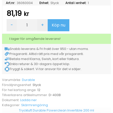
Art.nr:
36060004
Enhet:
Styck
Antal i enhet:
1
81,19
kr
Tryckluftsspray
-
+
Köp nu
Durable
400
ml
I lager för omgående leverans!
mängd
Snabb leverans & Fri frakt över 950:- utan moms.
Prisgaranti. Alltid rätt pris med vår prisgaranti.
Betala med Klarna, Swish, kort eller faktura.
Enkla returer & 30-dagars öppet köp.
Tryggt & säkert. Vi tar ansvar för det vi säljer.
Durable
Varumärke
Styck
Försäljningsenhet
12
För hel kartong ange
D-400B
Tillverkarens artikelnummer
Ladda ner
Dokument
Skärmrengöring
Kategorier
Tryckluft Durable Powerclean Invertible 200 ml