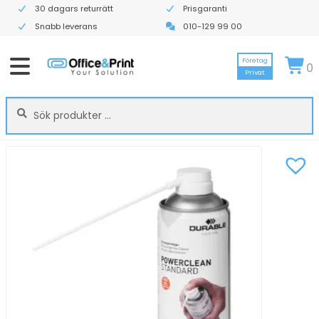
30 dagars returrätt
Prisgaranti
Snabb leverans
010-129 99 00
Företag
0
Privat
Sök
Sök
efter: