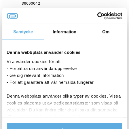
36060042
I lager
93,69
kr
Köp
Samtycke
Information
Om
Denna webbplats använder cookies
ANDRA KÖPTE OCKSÅ
Vi använder cookies för att
- Förbättra din användarupplevelse
- Ge dig relevant information
- För att garantera att vår hemsida fungerar
Denna webbplats använder olika typer av cookies. Vissa
cookies placeras ut av tredjepartstjänster som visas på
våra sidor. Du kan ändra eller dra tillbaka ditt samtycke
till cookie-förklaringen på vår webbplats.