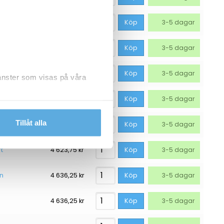
2 773,75
kr
Köp
3-5 dagar
2 811,25
kr
Köp
3-5 dagar
2 998,75
kr
Köp
3-5 dagar
jänster som visas på våra
3 273,75
kr
Köp
3-5 dagar
dlar personuppgifter.
Tillåt alla
svart
4 498,75
kr
Köp
3-5 dagar
t
4 623,75
kr
Köp
3-5 dagar
an
4 636,25
kr
Köp
3-5 dagar
4 636,25
kr
Köp
3-5 dagar