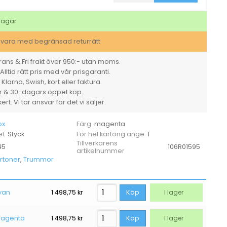
2500sid
106R01595
magenta
dagar
mängd
svara med begränsad returrätt
ans & Fri frakt över 950:- utan moms.
Alltid rätt pris med vår prisgaranti.
larna, Swish, kort eller faktura.
er & 30-dagars öppet köp.
rt. Vi tar ansvar för det vi säljer.
ox
magenta
Färg
Styck
1
et
För hel kartong ange
Tillverkarens
45
106R01595
artikelnummer
rtoner
,
Trummor
yan
1 498,75
kr
Köp
I lager
 magenta
1 498,75
kr
Köp
I lager