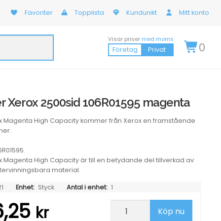
Favoriter
Topplista
Kundunikt
Mitt konto
Visar priser
med moms
0
Företag
Privat
r Xerox 2500sid 106R01595 magenta
x Magenta High Capacity kommer från Xerox en framstående
ner.
6R01595.
 Magenta High Capacity är till en betydande del tillverkad av
återvinningsbara material.
1
Enhet:
Styck
Antal i enhet:
1
6,25
Lasertoner
kr
Köp nu
Xerox