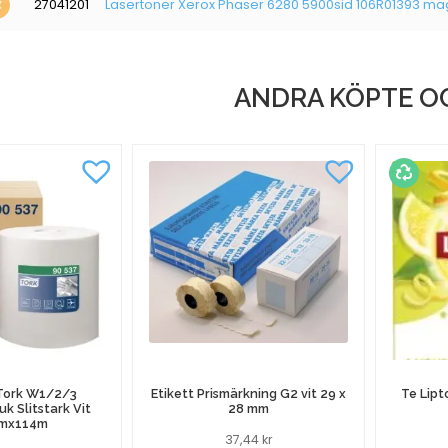
27041201
Lasertoner Xerox Phaser 6280 5900sid 106R01393 m
ANDRA KÖPTE O
 Tork W1/2/3
Etikett Prismärkning G2 vit 29 x
Te Lipt
k Slitstark Vit
28 mm
mx114m
37,44
kr