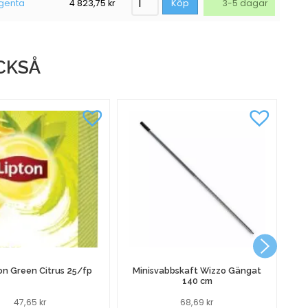
agenta
4 823,75
kr
Köp
3-5 dagar
CKSÅ
P
on Green Citrus 25/fp
Minisvabbskaft Wizzo Gängat
140 cm
47,65
kr
68,69
kr