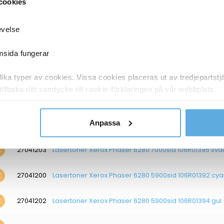
cookies
27041220
Lasertoner Xerox 2500sid 106R01594 cyan
evelse
27041222
Lasertoner Xerox 2500sid 106R01596 gul
emsida fungerar
27041219
Lasertoner Xerox WC 3210 4100sid 106R01486 svart
ka typer av cookies. Vissa cookies placeras ut av tredjepartst
tillbaka ditt samtycke till cookie-förklaringen på vår webbplats.
27041199
Lasertoner Xerox 106R01374 svart
y om vilka vi är, hur du kontaktar oss och på vilket sätt vi behan
Anpassa
27041240
Lasertoner Xerox Phaser 6180MFP 8000sid 113R00726 
27041203
Lasertoner Xerox Phaser 6280 7000sid 106R01395 svar
27041200
Lasertoner Xerox Phaser 6280 5900sid 106R01392 cy
27041202
Lasertoner Xerox Phaser 6280 5900sid 106R01394 gul