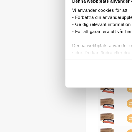
Denna webbplats använder 
Vi använder cookies för att
- Förbättra din användaruppl
- Ge dig relevant information
- För att garantera att vår h
Denna webbplats använder oli
sidor. Du kan ändra eller dra 
Läs mer i vår integritetspolic