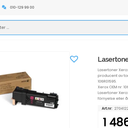
010-129 99 00
Lasertone
Lasertoner Xero
producent av to
106R01595.
Xerox OEM nr: 10
Lasertoner Xerox
förnyelse eller 
Art.nr:
2704122
1 48