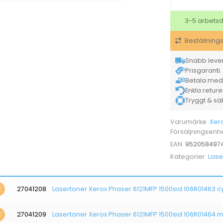
3-5 arbets
Beställning
Snabb lever
Prisgaranti. 
Betala med K
Enkla retur
Tryggt & säke
Xer
Varumärke
Försäljningsenh
952058497
EAN
Lase
Kategorier
27041208
Lasertoner Xerox Phaser 6121MFP 1500sid 106R01463 c
27041209
Lasertoner Xerox Phaser 6121MFP 1500sid 106R01464