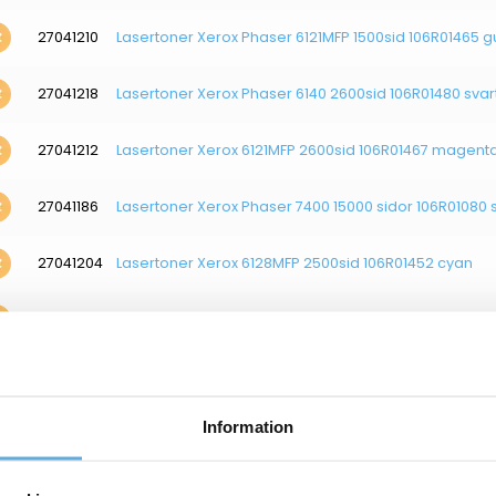
27041210
Lasertoner Xerox Phaser 6121MFP 1500sid 106R01465 g
27041218
Lasertoner Xerox Phaser 6140 2600sid 106R01480 svar
27041212
Lasertoner Xerox 6121MFP 2600sid 106R01467 magent
27041186
Lasertoner Xerox Phaser 7400 15000 sidor 106R01080 
27041204
Lasertoner Xerox 6128MFP 2500sid 106R01452 cyan
27041205
Lasertoner Xerox 6128MFP 2500sid 106R01453 magen
27041206
Lasertoner Xerox Phaser 6128MFP 2500sid 106R01454 
Information
27041213
Lasertoner Xerox 6121MFP 2600sid 106R01468 gul
27041211
Lasertoner Xerox 6121MFP 2600sid 106R01466 cyan