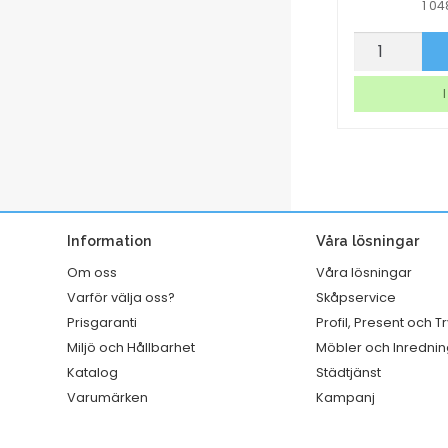
1 0
Ballongvisp
Torkrulle
p nu
Köp nu
110
Tork
mm
W1/2/3
I lager
I
handtag
Rengörings
rostfri
Slitstark
450
Vit
mm
320mmx114
mängd
mängd
Information
Våra lösningar
Om oss
Våra lösningar
Varför välja oss?
Skåpservice
Prisgaranti
Profil, Present och T
Miljö och Hållbarhet
Möbler och Inrednin
Katalog
Städtjänst
Varumärken
Kampanj