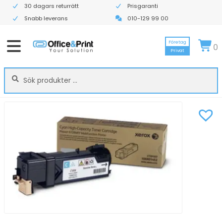
30 dagars returrätt
Prisgaranti
Snabb leverans
010-129 99 00
Företag
0
Privat
Sök
Sök
efter: