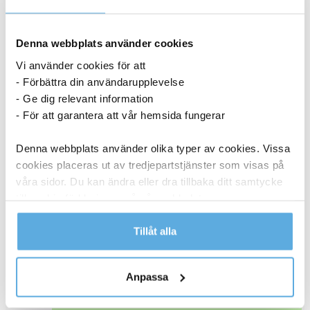
I lager
Denna webbplats använder cookies
1 498,75
kr
Vi använder cookies för att
Köp
- Förbättra din användarupplevelse
Lasertoner Xerox Phaser 6121MFP 1500sid 106R01464
- Ge dig relevant information
magenta
- För att garantera att vår hemsida fungerar
27041209
Denna webbplats använder olika typer av cookies. Vissa
cookies placeras ut av tredjepartstjänster som visas på
I lager
våra sidor. Du kan ändra eller dra tillbaka ditt samtycke
1 498,75
kr
till cookie-förklaringen på vår webbplats.
Köp
Lasertoner Xerox Phaser 6121MFP 1500sid 106R01465 gul
Läs mer i vår integritetspolicy om vilka vi är, hur du
Tillåt alla
27041210
kontaktar oss och på vilket sätt vi behandlar
personuppgifter.
Anpassa
I lager