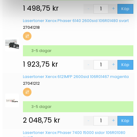
1 498,75
kr
Köp
Lasertoner Xerox Phaser 6140 2600sid 106R01480 svart
27041218
3-5 dagar
1 923,75
kr
Köp
Lasertoner Xerox 6121MFP 2600sid 106R01467 magenta
27041212
3-5 dagar
2 048,75
kr
Köp
Lasertoner Xerox Phaser 7400 15000 sidor 106R01080