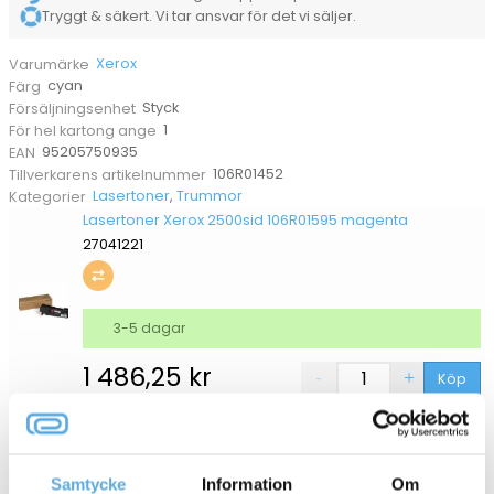
Tryggt & säkert. Vi tar ansvar för det vi säljer.
Xerox
Varumärke
cyan
Färg
Styck
Försäljningsenhet
1
För hel kartong ange
95205750935
EAN
106R01452
Tillverkarens artikelnummer
Lasertoner
,
Trummor
Kategorier
Lasertoner Xerox 2500sid 106R01595 magenta
27041221
3-5 dagar
1 486,25
kr
Köp
Lasertoner Xerox Phaser 6121MFP 1500sid 106R01463
cyan
27041208
Samtycke
Information
Om