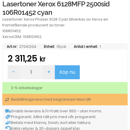
Lasertoner Xerox 6128MFP 2500sid
106R01452 cyan
Lasertoner Xerox Phaser 6128 Cyan tillverkas av Xerox en
framstående producent av toner.
106R01452.
XeroxOEM: 106R01452.
Art.nr:
27041204
Enhet:
Styck
Antal i enhet:
1
2 311,25
kr
Lasertoner
-
+
Köp nu
Xerox
6128MFP
2500sid
3-5 arbetsdagar
106R01452
cyan
Beställningsvara med begränsad returrätt
mängd
Snabb leverans & Fri frakt över 950:- utan moms.
Prisgaranti. Alltid rätt pris med vår prisgaranti.
Betala med Klarna, Swish, kort eller faktura.
Enkla returer & 30-dagars öppet köp.