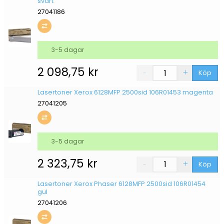
svart
27041186
3-5 dagar
2 098,75
kr
Köp
Lasertoner Xerox 6128MFP 2500sid 106R01453 magenta
27041205
3-5 dagar
2 323,75
kr
Köp
Lasertoner Xerox Phaser 6128MFP 2500sid 106R01454
gul
27041206