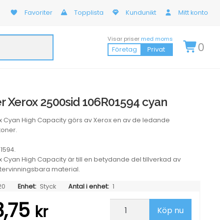
Favoriter
Topplista
Kundunikt
Mitt konto
Visar priser
med moms
0
Företag
Privat
r Xerox 2500sid 106R01594 cyan
x Cyan High Capacity görs av Xerox en av de ledande
toner.
1594.
 Cyan High Capacity är till en betydande del tillverkad av
återvinningsbara material.
20
Enhet:
Styck
Antal i enhet:
1
3,75
Lasertoner
kr
Köp nu
Xerox