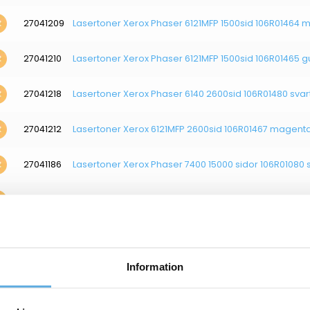
27041209
Lasertoner Xerox Phaser 6121MFP 1500sid 106R01464
27041210
Lasertoner Xerox Phaser 6121MFP 1500sid 106R01465 g
27041218
Lasertoner Xerox Phaser 6140 2600sid 106R01480 svar
27041212
Lasertoner Xerox 6121MFP 2600sid 106R01467 magent
27041186
Lasertoner Xerox Phaser 7400 15000 sidor 106R01080 
27041204
Lasertoner Xerox 6128MFP 2500sid 106R01452 cyan
27041205
Lasertoner Xerox 6128MFP 2500sid 106R01453 magen
Information
27041206
Lasertoner Xerox Phaser 6128MFP 2500sid 106R01454 
27041213
Lasertoner Xerox 6121MFP 2600sid 106R01468 gul