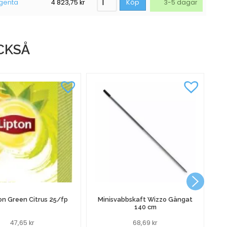
agenta
4 823,75
kr
Köp
3-5 dagar
CKSÅ
P
on Green Citrus 25/fp
Minisvabbskaft Wizzo Gängat
140 cm
47,65
kr
68,69
kr