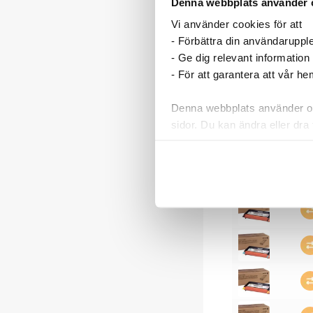
Denna webbplats använder 
Vi använder cookies för att
- Förbättra din användaruppl
- Ge dig relevant information
- För att garantera att vår h
Denna webbplats använder oli
sidor. Du kan ändra eller dra 
Läs mer i vår integritetspolic