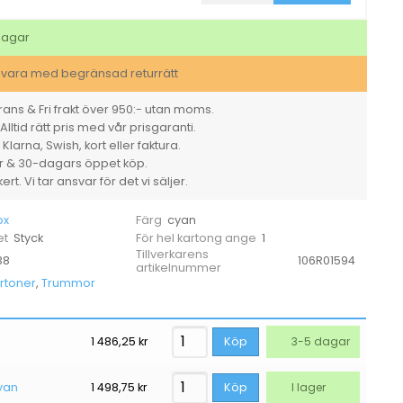
2500sid
106R01594
cyan
dagar
mängd
svara med begränsad returrätt
ans & Fri frakt över 950:- utan moms.
Alltid rätt pris med vår prisgaranti.
larna, Swish, kort eller faktura.
er & 30-dagars öppet köp.
rt. Vi tar ansvar för det vi säljer.
ox
cyan
Färg
Styck
1
et
För hel kartong ange
Tillverkarens
38
106R01594
artikelnummer
rtoner
,
Trummor
1 486,25
kr
Köp
3-5 dagar
yan
1 498,75
kr
Köp
I lager