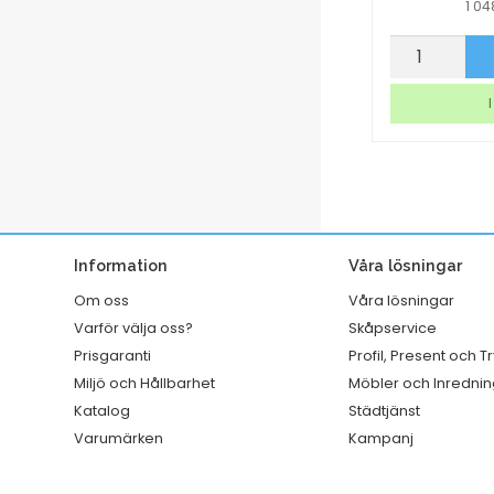
1 0
Ballongvisp
Torkrulle
p nu
Köp nu
110
Tork
mm
W1/2/3
I lager
I
handtag
Rengörings
rostfri
Slitstark
450
Vit
mm
320mmx114
mängd
mängd
Information
Våra lösningar
Om oss
Våra lösningar
Varför välja oss?
Skåpservice
Prisgaranti
Profil, Present och T
Miljö och Hållbarhet
Möbler och Inrednin
Katalog
Städtjänst
Varumärken
Kampanj