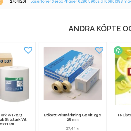
27041201
Lasertoner Xerox Phaser 6280 5900sid 106R01393 m
ANDRA KÖPTE O
 Tork W1/2/3
Etikett Prismärkning G2 vit 29 x
Te Lipt
k Slitstark Vit
28 mm
mx114m
37,44
kr