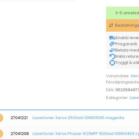
3-5 arbets
Beställning
Snabb lever
Prisgaranti. 
Betala med K
Enkla retur
Tryggt & säke
Xer
Varumärke
Försäljningsenh
952058497
EAN
Lase
Kategorier
27041221
Lasertoner Xerox 2500sid 106R01595 magenta
27041208
Lasertoner Xerox Phaser 6121MFP 1500sid 106R01463 c