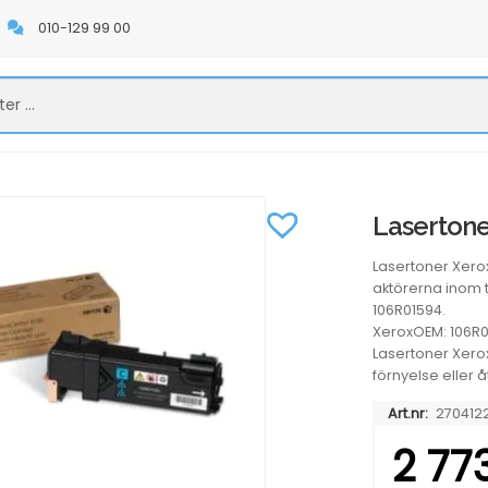
010-129 99 00
Lasertone
Lasertoner Xero
aktörerna inom 
106R01594.
XeroxOEM: 106R0
Lasertoner Xerox
förnyelse eller 
Art.nr:
270412
2 77