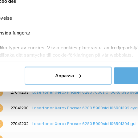
cookies
27041211
Lasertoner Xerox 6121MFP 2600sid 106R01466 cyan
evelse
27041222
Lasertoner Xerox 2500sid 106R01596 gul
emsida fungerar
27041219
Lasertoner Xerox WC 3210 4100sid 106R01486 svart
ka typer av cookies. Vissa cookies placeras ut av tredjepartst
tillbaka ditt samtycke till cookie-förklaringen på vår webbplats.
27041199
Lasertoner Xerox 106R01374 svart
y om vilka vi är, hur du kontaktar oss och på vilket sätt vi behan
Anpassa
27041240
Lasertoner Xerox Phaser 6180MFP 8000sid 113R00726 
27041203
Lasertoner Xerox Phaser 6280 7000sid 106R01395 svar
27041200
Lasertoner Xerox Phaser 6280 5900sid 106R01392 cy
27041202
Lasertoner Xerox Phaser 6280 5900sid 106R01394 gul