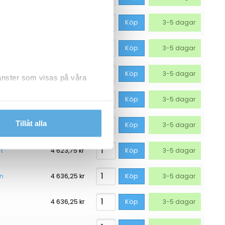
2 436,25
kr
Köp
3-5 dagar
2 811,25
kr
Köp
3-5 dagar
2 998,75
kr
Köp
3-5 dagar
jänster som visas på våra
3 273,75
kr
Köp
3-5 dagar
dlar personuppgifter.
Tillåt alla
svart
4 498,75
kr
Köp
3-5 dagar
t
4 623,75
kr
Köp
3-5 dagar
an
4 636,25
kr
Köp
3-5 dagar
4 636,25
kr
Köp
3-5 dagar