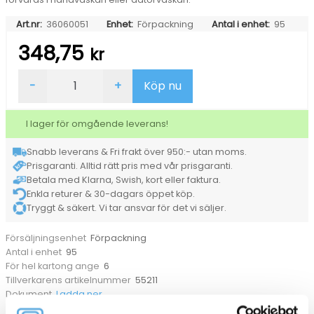
Art.nr:
36060051
Enhet:
Förpackning
Antal i enhet:
95
348,75
kr
Rengöringsservett
-
+
Köp nu
Kiilto
Pro
Touchscreen
I lager för omgående leverans!
Wipes
Singelpack
Snabb leverans & Fri frakt över 950:- utan moms.
mängd
Prisgaranti. Alltid rätt pris med vår prisgaranti.
Betala med Klarna, Swish, kort eller faktura.
Enkla returer & 30-dagars öppet köp.
Tryggt & säkert. Vi tar ansvar för det vi säljer.
Förpackning
Försäljningsenhet
95
Antal i enhet
6
För hel kartong ange
55211
Tillverkarens artikelnummer
Ladda ner
Dokument
Skärmrengöring
Kategorier