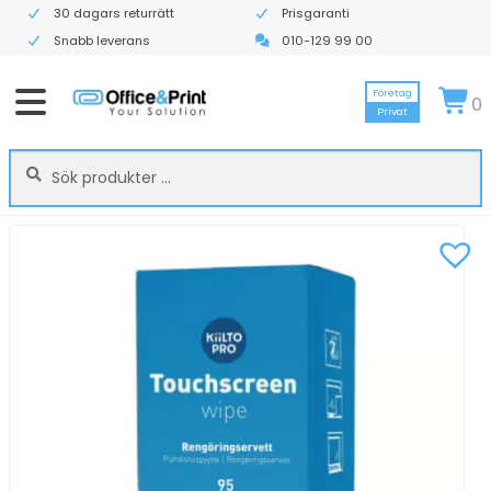
30 dagars returrätt
Prisgaranti
Snabb leverans
010-129 99 00
Företag
0
Privat
Sök
Sök
efter: