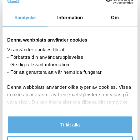
ANDRA KÖPTE OCKSÅ
Samtycke
Information
Om
Denna webbplats använder cookies
Vi använder cookies för att
- Förbättra din användarupplevelse
- Ge dig relevant information
- För att garantera att vår hemsida fungerar
Denna webbplats använder olika typer av cookies. Vissa
cookies placeras ut av tredjepartstjänster som visas på
våra sidor. Du kan ändra eller dra tillbaka ditt samtycke
till cookie-förklaringen på vår webbplats.
Läs mer i vår integritetspolicy om vilka vi är, hur du
Tillåt alla
kontaktar oss och på vilket sätt vi behandlar
personuppgifter.