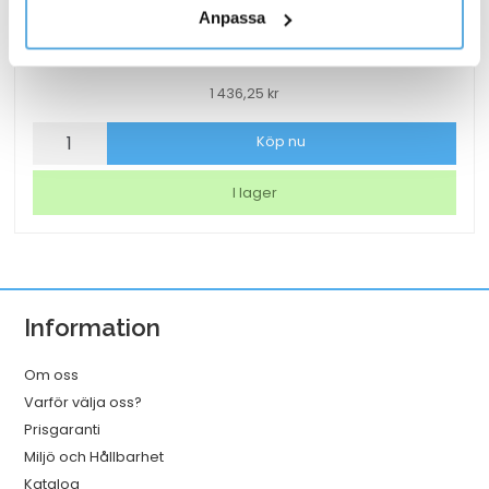
Anpassa
Papperspåse SOS nr 4 vit 250x110x280 mm
1 436,25
kr
Papperspåse
Köp nu
SOS
nr
I lager
4
vit
250x110x280
mm
Information
mängd
Om oss
Varför välja oss?
Prisgaranti
Miljö och Hållbarhet
Katalog