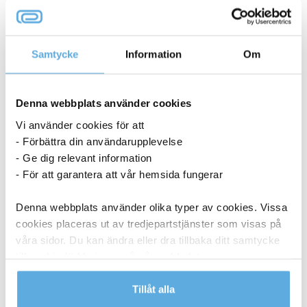
53073103
I lager
Samtycke
Information
Om
186,25
kr
Köp
Svampduk Wettex 265×315 gul 10/fp
Denna webbplats använder cookies
53073158
Vi använder cookies för att
- Förbättra din användarupplevelse
- Ge dig relevant information
9-11 dagar
- För att garantera att vår hemsida fungerar
186,25
kr
Köp
Denna webbplats använder olika typer av cookies. Vissa
Svampduk Wettex Quick N Dry på rulle blå 25cm x 10m
cookies placeras ut av tredjepartstjänster som visas på
53070092
våra sidor. Du kan ändra eller dra tillbaka ditt samtycke
till cookie-förklaringen på vår webbplats.
I lager
Läs mer i vår integritetspolicy om vilka vi är, hur du
Tillåt alla
286,25
kr
Köp
kontaktar oss och på vilket sätt vi behandlar