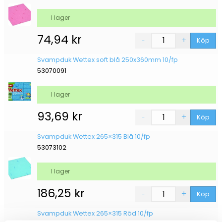
I lager
74,94
kr
Köp
Svampduk Wettex soft blå 250x360mm 10/fp
53070091
I lager
93,69
kr
Köp
Svampduk Wettex 265×315 Blå 10/fp
53073102
I lager
186,25
kr
Köp
Svampduk Wettex 265×315 Röd 10/fp