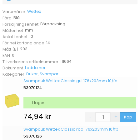
Wettex
Varumärke
Blå
Färg
Förpackning
Försäljningsenhet
mm
Måttenhet
10
Antal i enhet
14
För hel kartong ange
203
Mått (B)
0
EAN
111664
Tillverkarens artikelnummer
Ladda ner
Dokument
Dukar
,
Svampar
Kategorier
Svampduk Wettex Classic gul 176x203mm 10/fp
53070124
I lager
74,94
kr
Köp
Svampduk Wettex Classic röd 176x203mm 10/fp
53070126