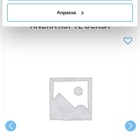
personuppgifter.
Anpassa
ANDRA KÖPTE OCKSÅ