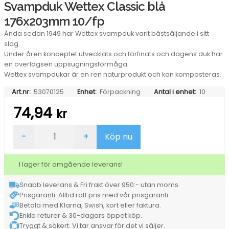
Svampduk Wettex Classic blå
176x203mm 10/fp
Ända sedan 1949 har Wettex svampduk varit bästsäljande i sitt
slag.
Under åren konceptet utvecklats och förfinats och dagens duk har
en överlägsen uppsugningsförmåga.
Wettex svampdukar är en ren naturprodukt och kan komposteras.
Art.nr:
53070125
Enhet:
Förpackning
Antal i enhet:
10
74,94
kr
Svampduk
-
+
Köp nu
Wettex
Classic
blå
I lager för omgående leverans!
176x203mm
10/fp
Snabb leverans & Fri frakt över 950:- utan moms.
mängd
Prisgaranti. Alltid rätt pris med vår prisgaranti.
Betala med Klarna, Swish, kort eller faktura.
Enkla returer & 30-dagars öppet köp.
Tryggt & säkert. Vi tar ansvar för det vi säljer.