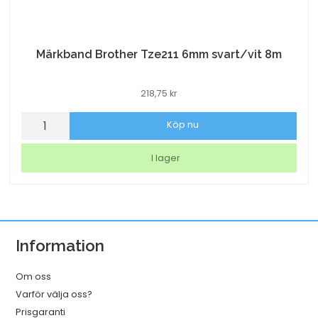
Märkband Brother Tze211 6mm svart/vit 8m
218,75
kr
Märkband
Köp nu
Brother
Tze211
I lager
6mm
svart/vit
8m
mängd
Information
Om oss
Varför välja oss?
Prisgaranti