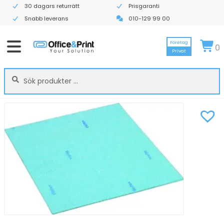
30 dagars returrätt
Prisgaranti
Snabb leverans
010-129 99 00
Företag
0
Privat
Sök
Sök
efter: