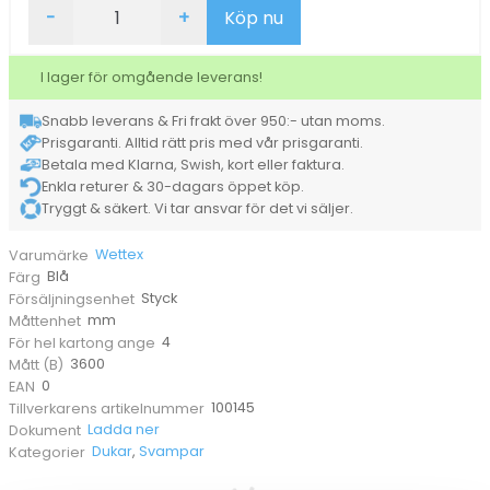
Svampduk
-
+
Köp nu
Wettex
Quick
N
I lager för omgående leverans!
Dry
på
Snabb leverans & Fri frakt över 950:- utan moms.
rulle
Prisgaranti. Alltid rätt pris med vår prisgaranti.
blå
25cm
Betala med Klarna, Swish, kort eller faktura.
x
Enkla returer & 30-dagars öppet köp.
10m
Tryggt & säkert. Vi tar ansvar för det vi säljer.
mängd
Wettex
Varumärke
Blå
Färg
Styck
Försäljningsenhet
mm
Måttenhet
4
För hel kartong ange
3600
Mått (B)
0
EAN
100145
Tillverkarens artikelnummer
Ladda ner
Dokument
Dukar
,
Svampar
Kategorier