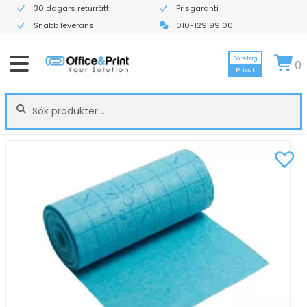
30 dagars returrätt
Prisgaranti
Snabb leverans
010-129 99 00
Företag
0
Privat
Sök
Sök
efter: