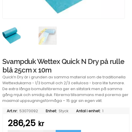
Svampduk Wettex Quick N Dry på rulle
blå 25cm x 10m
Quick’n Dry är i grunden av samma material som de traditionella
Wettexdukarna - 1/3 bomull och 2/3 cellulosa - bara lite tunnare.
De extra långa bomullsfibrerna ger en slitstark men på samma
gång mjuk och smidig duk. Fibrerna tillsammans med porerna ger
maximal uppsugningsförmåga – 15 ggr sin egen vikt.
Art.nr:
53070092
Enhet:
Styck
Antal i enhet:
1
286,25
kr