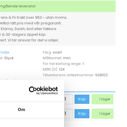
svart
mängd
 omgående leverans!
ans & Fri frakt över 950:- utan moms.
Alltid rätt pris med vår prisgaranti.
larna, Swish, kort eller faktura.
er & 30-dagars öppet köp.
rt. Vi tar ansvar för det vi säljer.
mate
svart
Färg
Styck
mm
et
Måttenhet
1
För hel kartong ange
124
Mått (D)
508102
Tillverkarens artikelnummer
gentbord
81,19
kr
Köp
I lager
Om
261,25
kr
Köp
I lager