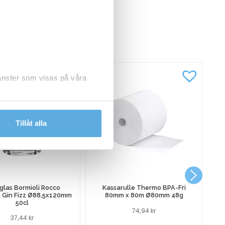
CKSÅ
jänster som visas på våra
dlar personuppgifter.
Tillåt alla
glas Bormioli Rocco
Kassarulle Thermo BPA-Fri
a Gin Fizz Ø88,5x120mm
80mm x 80m Ø80mm 48g
50cl
74,94
kr
37,44
kr