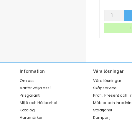
Airfreshener
Märkband
p nu
Köp nu
Tork
Dymo
A1
Letra
I lager
I
Premium
tag
Fruktdoft
vit
mängd
mängd
Information
Våra lösningar
Om oss
Våra lösningar
Varför välja oss?
Skåpservice
Prisgaranti
Profil, Present och T
Miljö och Hållbarhet
Möbler och Inrednin
Katalog
Städtjänst
Varumärken
Kampanj