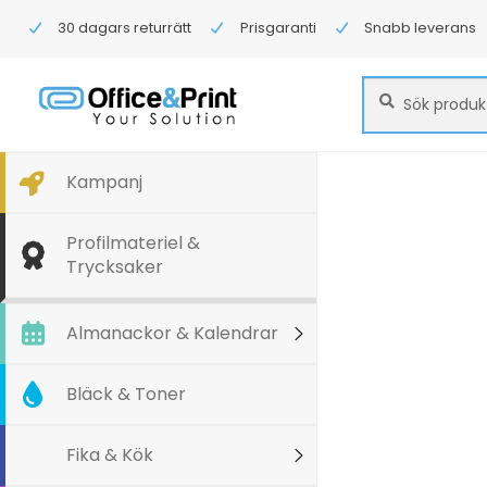
30 dagars returrätt
Prisgaranti
Snabb leverans
Sök
Sök
efter:
Kampanj
Profilmateriel &
Trycksaker
Almanackor & Kalendrar
Bläck & Toner
Fika & Kök