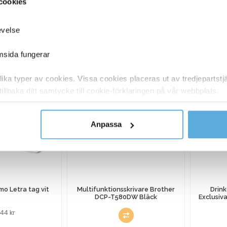
cookies
evelse
ANDRA KÖPTE O
emsida fungerar
ka typer av cookies. Vissa cookies placeras ut av tredjepartst
tillbaka ditt samtycke till cookie-förklaringen på vår webbplats.
y om vilka vi är, hur du kontaktar oss och på vilket sätt vi behan
Anpassa
o Letra tag vit
Multifunktionsskrivare Brother
Drink
DCP-T580DW Bläck
Exclusiv
2,44
kr