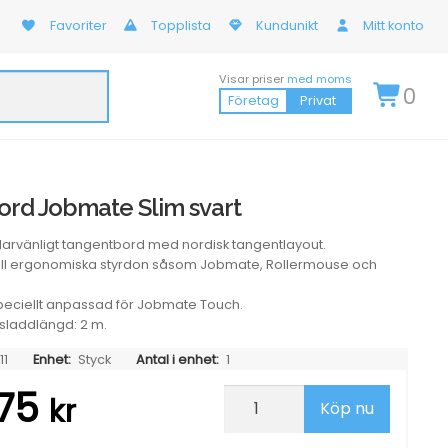
Favoriter
Topplista
Kundunikt
Mitt konto
Visar priser
med moms
0
Företag
Privat
rd Jobmate Slim svart
arvänligt tangentbord med nordisk tangentlayout.
till ergonomiska styrdon såsom Jobmate, Rollermouse och
speciellt anpassad för Jobmate Touch.
 sladdlängd: 2 m.
11
Enhet:
Styck
Antal i enhet:
1
,75
Tangentbord
kr
Köp nu
Jobmate
Slim