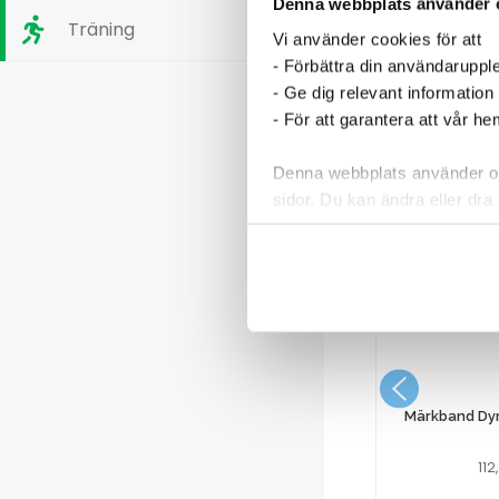
Denna webbplats använder 
Träning
Vi använder cookies för att
- Förbättra din användaruppl
- Ge dig relevant information
- För att garantera att vår h
Denna webbplats använder oli
sidor. Du kan ändra eller dra 
Läs mer i vår integritetspolic
a Metro
Airfreshener Tork A1 Premium
nk 15″
Fruktdoft
286,25
kr
Märkband Dym
11