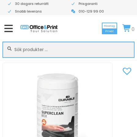
30 dagars returrätt
Prisgaranti
Snabb leverans
010-129 99 00
Företag
0
Privat
Sök
Sök
efter: