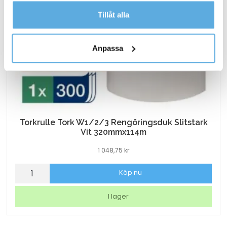
Läs mer i vår integritetspolicy om vilka vi är, hur du
Tillåt alla
kontaktar oss och på vilket sätt vi behandlar
personuppgifter.
Anpassa
Torkrulle Tork W1/2/3 Rengöringsduk Slitstark
Vit 320mmx114m
1 048,75
kr
Torkrulle
Köp nu
Tork
W1/2/3
I lager
Rengöringsduk
Slitstark