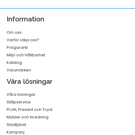
Vit
320mmx114m
Information
mängd
Om oss
Varför välja oss?
Prisgaranti
Miljö och Hållbarhet
Katalog
Varumärken
Våra lösningar
Våra lösningar
Skåpservice
Profil, Present och Tryck
Möbler och Inredning
Städtjänst
Kampanj