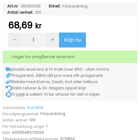
Art.nr:
36060006
Enhet:
Förpackning
Antal i enhet:
100
68,69
kr
Våtduk
-
+
Köp nu
Durable
Superclean
100/fp
I lager för omgående leverans!
mängd
Snabb leverans & Fri frakt över 950:- utan moms.
Prisgaranti. Alltid rätt pris med vår prisgaranti.
Betala med Klarna, Swish, kort eller faktura.
Enkla returer & 30-dagars öppet köp.
Tryggt & säkert. Vi tar ansvar för det vi säljer.
Durable
Varumärke
Förpackning
Försäljningsenhet
100
Antal i enhet
1
För hel kartong ange
4005546570020
EAN
570802
Tillverkarens artikelnummer