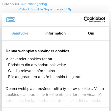
Skärmrengöring
Kategorier
Våtduk Durable Superclean 50/fp
36060007
I lager
Samtycke
Information
Om
136,25
kr
Köp
Denna webbplats använder cookies
Vi använder cookies för att
ANDRA KÖPTE OCKSÅ
- Förbättra din användarupplevelse
- Ge dig relevant information
- För att garantera att vår hemsida fungerar
Denna webbplats använder olika typer av cookies. Vissa
cookies placeras ut av tredjepartstjänster som visas på
våra sidor. Du kan ändra eller dra tillbaka ditt samtycke
till cookie-förklaringen på vår webbplats.