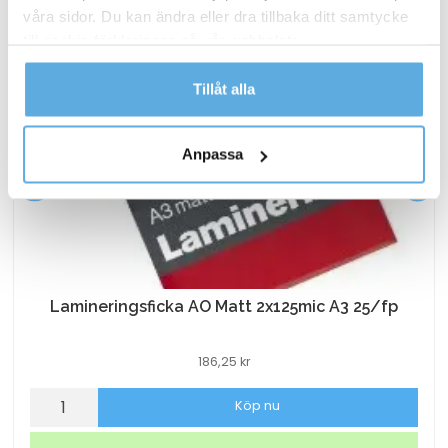
våra sidor. Du kan ändra eller dra tillbaka ditt samtycke
till cookie-förklaringen på vår webbplats.
Läs mer i vår integritetspolicy om vilka vi är, hur du
Tillåt alla
kontaktar oss och på vilket sätt vi behandlar
personuppgifter.
Anpassa
Lamineringsficka AO Matt 2x125mic A3 25/fp
186,25
kr
Lamineringsficka
Köp nu
AO