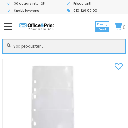
30 dagars returrätt
Prisgaranti
Snabb leverans
010-129 99 00
Företag
0
Privat
Sök
Sök
efter: