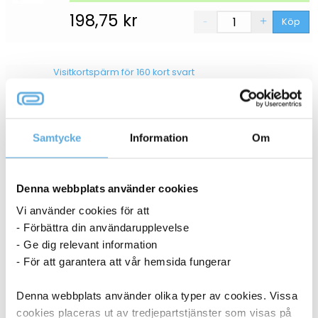
198,75
kr
Köp
Visitkortspärm för 160 kort svart
10200026
I lager
Samtycke
Information
Om
198,75
kr
Köp
Denna webbplats använder cookies
Vi använder cookies för att
ANDRA KÖPTE OCKSÅ
- Förbättra din användarupplevelse
- Ge dig relevant information
- För att garantera att vår hemsida fungerar
Denna webbplats använder olika typer av cookies. Vissa
cookies placeras ut av tredjepartstjänster som visas på