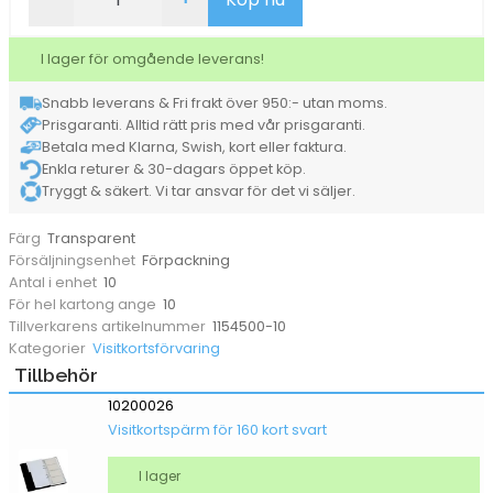
4-
delade
10/fp
I lager för omgående leverans!
mängd
Snabb leverans & Fri frakt över 950:- utan moms.
Prisgaranti. Alltid rätt pris med vår prisgaranti.
Betala med Klarna, Swish, kort eller faktura.
Enkla returer & 30-dagars öppet köp.
Tryggt & säkert. Vi tar ansvar för det vi säljer.
Transparent
Färg
Förpackning
Försäljningsenhet
10
Antal i enhet
10
För hel kartong ange
1154500-10
Tillverkarens artikelnummer
Visitkortsförvaring
Kategorier
Tillbehör
10200026
Visitkortspärm för 160 kort svart
I lager