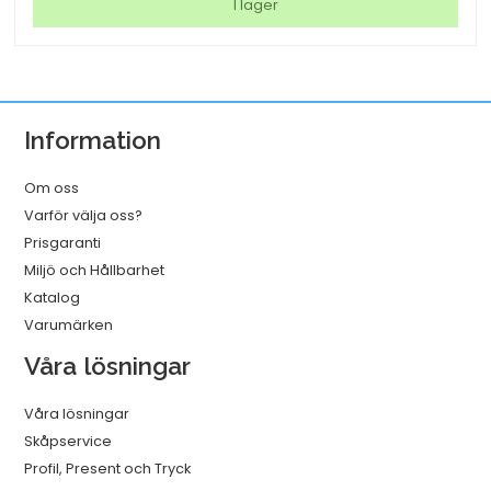
Matt
I lager
2x125mic
A3
25/fp
mängd
Information
Om oss
Varför välja oss?
Prisgaranti
Miljö och Hållbarhet
Katalog
Varumärken
Våra lösningar
Våra lösningar
Skåpservice
Profil, Present och Tryck