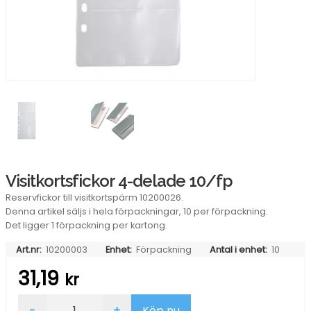
Visitkortsfickor 4-delade 10/fp
Reservfickor till visitkortspärm 10200026.
Denna artikel säljs i hela förpackningar, 10 per förpackning.
Det ligger 1 förpackning per kartong.
Art.nr:
10200003
Enhet:
Förpackning
Antal i enhet:
10
31,19
kr
Visitkortsfickor
-
+
Köp nu