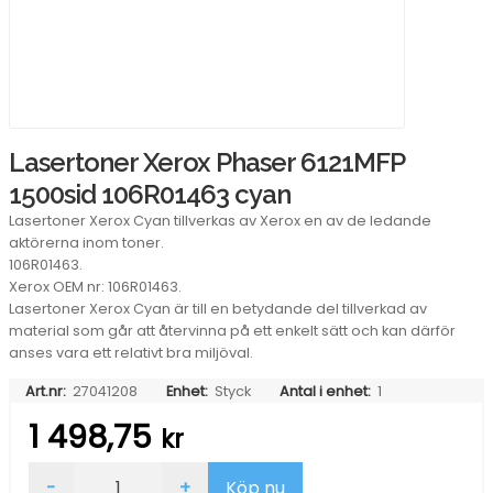
Lasertoner Xerox Phaser 6121MFP
1500sid 106R01463 cyan
Lasertoner Xerox Cyan tillverkas av Xerox en av de ledande
aktörerna inom toner.
106R01463.
Xerox OEM nr: 106R01463.
Lasertoner Xerox Cyan är till en betydande del tillverkad av
material som går att återvinna på ett enkelt sätt och kan därför
anses vara ett relativt bra miljöval.
Art.nr:
27041208
Enhet:
Styck
Antal i enhet:
1
1 498,75
kr
Lasertoner
-
+
Köp nu
Xerox