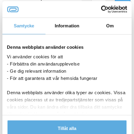
Lasertoner Xerox 6121MFP 2600sid 106R01466 cyan
27041211
Samtycke
Information
Om
3-5 dagar
Denna webbplats använder cookies
2 436,25
kr
Köp
Vi använder cookies för att
- Förbättra din användarupplevelse
Lasertoner Xerox 2500sid 106R01594 cyan
27041220
- Ge dig relevant information
- För att garantera att vår hemsida fungerar
Denna webbplats använder olika typer av cookies. Vissa
3-5 dagar
cookies placeras ut av tredjepartstjänster som visas på
2 773,75
kr
våra sidor. Du kan ändra eller dra tillbaka ditt samtycke
Köp
till cookie-förklaringen på vår webbplats.
Lasertoner Xerox 2500sid 106R01596 gul
27041222
Läs mer i vår integritetspolicy om vilka vi är, hur du
Tillåt alla