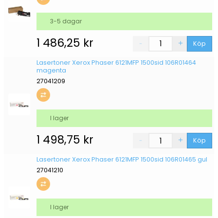
3-5 dagar
1 486,25
kr
Köp
Lasertoner Xerox Phaser 6121MFP 1500sid 106R01464
magenta
27041209
I lager
1 498,75
kr
Köp
Lasertoner Xerox Phaser 6121MFP 1500sid 106R01465 gul
27041210
I lager