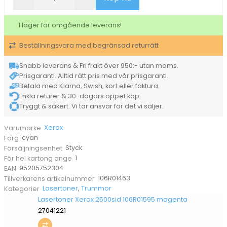
Phaser
6121MFP
I lager för omgående leverans!
1500sid
106R01463
Beställningsvara med begränsad returrätt
cyan
mängd
Snabb leverans & Fri frakt över 950:- utan moms.
Prisgaranti. Alltid rätt pris med vår prisgaranti.
Betala med Klarna, Swish, kort eller faktura.
Enkla returer & 30-dagars öppet köp.
Tryggt & säkert. Vi tar ansvar för det vi säljer.
Xerox
Varumärke
cyan
Färg
Styck
Försäljningsenhet
1
För hel kartong ange
95205752304
EAN
106R01463
Tillverkarens artikelnummer
Lasertoner
,
Trummor
Kategorier
Lasertoner Xerox 2500sid 106R01595 magenta
27041221