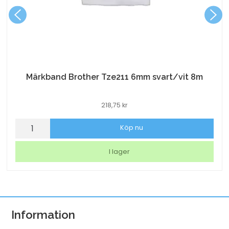
Märkband Brother Tze211 6mm svart/vit 8m
218,75
kr
Märkband
Köp nu
Brother
Tze211
I lager
6mm
svart/vit
8m
mängd
Information