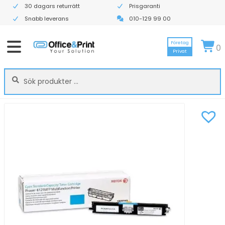
30 dagars returrätt
Prisgaranti
Snabb leverans
010-129 99 00
Företag
0
Privat
Sök
Sök
efter: