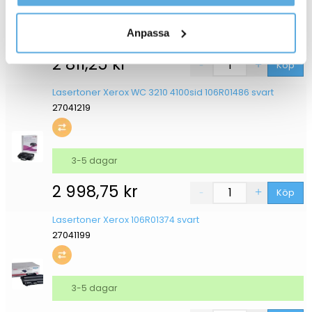
kontaktar oss och på vilket sätt vi behandlar
personuppgifter.
Anpassa
3-5 dagar
2 811,25
kr
Köp
Lasertoner Xerox WC 3210 4100sid 106R01486 svart
27041219
3-5 dagar
2 998,75
kr
Köp
Lasertoner Xerox 106R01374 svart
27041199
3-5 dagar