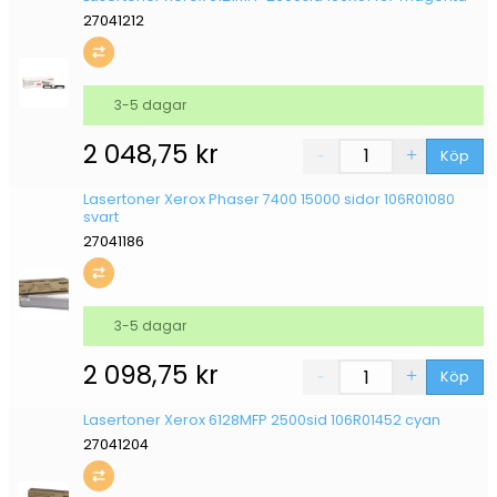
27041212
3-5 dagar
2 048,75
kr
Köp
Lasertoner Xerox Phaser 7400 15000 sidor 106R01080
svart
27041186
3-5 dagar
2 098,75
kr
Köp
Lasertoner Xerox 6128MFP 2500sid 106R01452 cyan
27041204