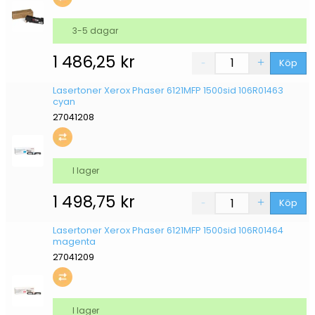
3-5 dagar
1 486,25
kr
Köp
Lasertoner Xerox Phaser 6121MFP 1500sid 106R01463
cyan
27041208
I lager
1 498,75
kr
Köp
Lasertoner Xerox Phaser 6121MFP 1500sid 106R01464
magenta
27041209
I lager