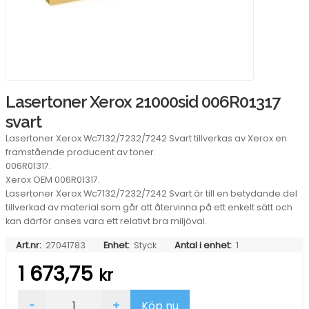
Lasertoner Xerox 21000sid 006R01317
svart
Lasertoner Xerox Wc7132/7232/7242 Svart tillverkas av Xerox en
framstående producent av toner.
006R01317.
Xerox OEM 006R01317.
Lasertoner Xerox Wc7132/7232/7242 Svart är till en betydande del
tillverkad av material som går att återvinna på ett enkelt sätt och
kan därför anses vara ett relativt bra miljöval.
Art.nr:
27041783
Enhet:
Styck
Antal i enhet:
1
1 673,75
kr
Lasertoner
-
+
Köp nu
Xerox