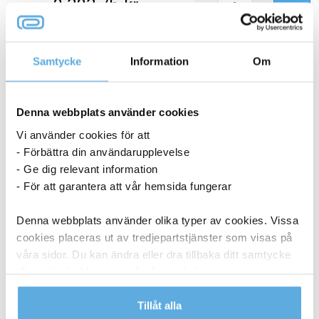
2 323,75
kr
Köp
Lasertoner Xerox 6121MFP 2600sid 106R01468 gul
27041213
Samtycke
Information
Om
3-5 dagar
Denna webbplats använder cookies
2 336,25
kr
Vi använder cookies för att
Köp
- Förbättra din användarupplevelse
Lasertoner Xerox 6121MFP 2600sid 106R01466 cyan
- Ge dig relevant information
27041211
- För att garantera att vår hemsida fungerar
Denna webbplats använder olika typer av cookies. Vissa
3-5 dagar
cookies placeras ut av tredjepartstjänster som visas på
våra sidor. Du kan ändra eller dra tillbaka ditt samtycke
2 436,25
kr
Köp
till cookie-förklaringen på vår webbplats.
Lasertoner Xerox 2500sid 106R01594 cyan
Läs mer i vår integritetspolicy om vilka vi är, hur du
Tillåt alla
27041220