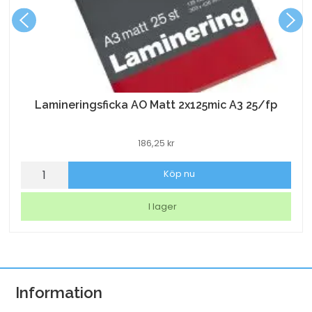
Lamineringsficka AO Matt 2x125mic A3 25/fp
186,25
kr
Lamineringsficka
Köp nu
AO
Matt
I lager
2x125mic
A3
25/fp
mängd
Information