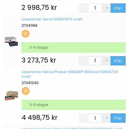
2 998,75
kr
Köp
Lasertoner Xerox 106R01374 svart
27041199
3-5 dagar
3 273,75
kr
Köp
Lasertoner Xerox Phaser 6180MFP 8000sid 113R00726
svart
27041240
3-5 dagar
4 498,75
kr
Köp