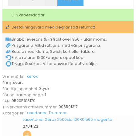
21000sid
006R01317
3-5 arbetsdagar
svart
mängd
Beställningsvara med begränsad returrätt
Snabb leverans & Fri frakt över 950:- utan moms.
Prisgaranti. Alltid rätt pris med vår prisgaranti.
Betala med Klarna, Swish, kort eller faktura.
Enkla returer & 30-dagars öppet köp.
Tryggt & säkert. Vi tar ansvar för det vi säljer.
Xerox
Varumärke
svart
Färg
Styck
Försäljningsenhet
1
För hel kartong ange
95205613179
EAN
006R01317
Tillverkarens artikelnummer
Lasertoner
,
Trummor
Kategorier
Lasertoner Xerox 2500sid 106R01595 magenta
27041221