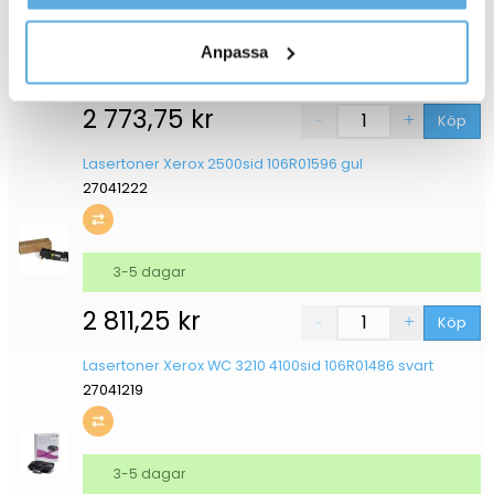
kontaktar oss och på vilket sätt vi behandlar
personuppgifter.
Anpassa
3-5 dagar
2 773,75
kr
Köp
Lasertoner Xerox 2500sid 106R01596 gul
27041222
3-5 dagar
2 811,25
kr
Köp
Lasertoner Xerox WC 3210 4100sid 106R01486 svart
27041219
3-5 dagar