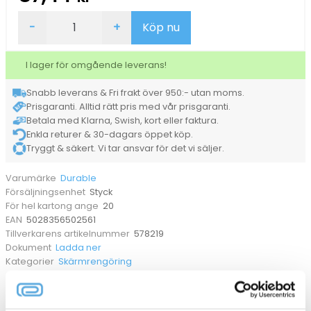
Rengöring
-
+
Köp nu
Durable
Screenclean
250ml
I lager för omgående leverans!
mängd
Snabb leverans & Fri frakt över 950:- utan moms.
Prisgaranti. Alltid rätt pris med vår prisgaranti.
Betala med Klarna, Swish, kort eller faktura.
Enkla returer & 30-dagars öppet köp.
Tryggt & säkert. Vi tar ansvar för det vi säljer.
Durable
Varumärke
Styck
Försäljningsenhet
20
För hel kartong ange
5028356502561
EAN
578219
Tillverkarens artikelnummer
Ladda ner
Dokument
Skärmrengöring
Kategorier
ANDRA KÖPTE OCKSÅ