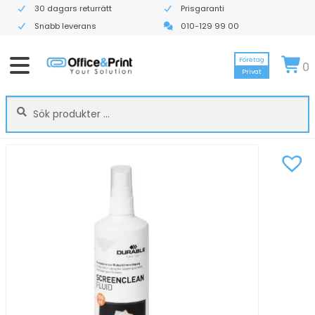
30 dagars returrätt
Prisgaranti
Snabb leverans
010-129 99 00
Företag
0
Privat
Sök
Sök
efter: