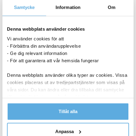
Samtycke
Information
Om
Denna webbplats använder cookies
Vi använder cookies för att
- Förbättra din användarupplevelse
- Ge dig relevant information
- För att garantera att vår hemsida fungerar
Denna webbplats använder olika typer av cookies. Vissa
cookies placeras ut av tredjepartstjänster som visas på
våra sidor. Du kan ändra eller dra tillbaka ditt samtycke
till cookie-förklaringen på vår webbplats.
Läs mer i vår integritetspolicy om vilka vi är, hur du
Tillåt alla
kontaktar oss och på vilket sätt vi behandlar
Märkband Dymo Letra tag vit
personuppgifter.
Anpassa