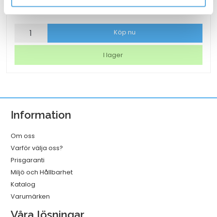
112,44
kr
Märkband
Köp nu
Dymo
Letra
I lager
tag
vit
mängd
Information
Om oss
Varför välja oss?
Prisgaranti
Miljö och Hållbarhet
Katalog
Varumärken
Våra lösningar